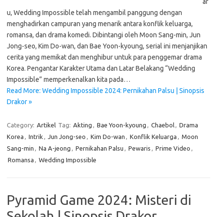
ar
u, Wedding Impossible telah mengambil panggung dengan
menghadirkan campuran yang menarik antara konflik keluarga,
romansa, dan drama komedi. Dibintangi oleh Moon Sang-min, Jun
Jong-seo, Kim Do-wan, dan Bae Yoon-kyoung, serial ini menjanjikan
cerita yang memikat dan menghibur untuk para penggemar drama
Korea. Pengantar Karakter Utama dan Latar Belakang “Wedding
Impossible” memperkenalkan kita pada…
Read More: Wedding Impossible 2024: Pernikahan Palsu | Sinopsis
Drakor »
Category:
Artikel
Tag:
Akting
,
Bae Yoon-kyoung
,
Chaebol
,
Drama
Korea
,
Intrik
,
Jun Jong-seo
,
Kim Do-wan
,
Konflik Keluarga
,
Moon
Sang-min
,
Na A-jeong
,
Pernikahan Palsu
,
Pewaris
,
Prime Video
,
Romansa
,
Wedding Impossible
Pyramid Game 2024: Misteri di
Sekolah | Sinopsis Drakor