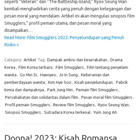
seperti “Veteran” dan “The Battleship Island,” Ryoo Seung Wan
kembali menghadirkan cerita yang penuh dengan ketegangan dan
pesan moral yang mendalam. Artikel ini akan mengulas sinopsis film
Smugglers,” profil pemain utama, dan pesan moral yang
disampaikan…
Read More: Film Smugglers 2023: Penyelundupan yang Penuh
Risiko »
Category:
Artikel
Tag:
Dampak ambisi dan keserakahan
,
Drama
Korea
,
Film Korea terbaru
,
Film Smugglers
,
Film tentang penyelam
wanita
,
Go Min Si
,
Haenyeo
,
Jo In Sung
,
Keberanian dan
pemberdayaan wanita
,
Kim Hye Soo
,
Kisah penyelundupan
,
Pabrik
kimia dan dampaknya
,
Park Jung Min
,
Pemain film Smugglers
,
Persahabatan dan solidaritas dalam film
,
Pesan moral film Smugglers
,
Profil pemain Smugglers
,
Review film Smugglers
,
Ryoo Seung Wan
,
Sinopsis Smugglers
,
Sutradara Korea terkenal
,
Yum Jung Ah
Doona! 2023: Kisah Romansa