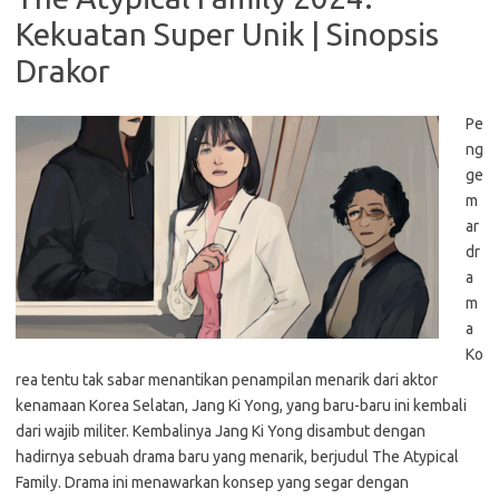
Kekuatan Super Unik | Sinopsis
Drakor
Pe
ng
ge
m
ar
dr
a
m
a
Ko
rea tentu tak sabar menantikan penampilan menarik dari aktor
kenamaan Korea Selatan, Jang Ki Yong, yang baru-baru ini kembali
dari wajib militer. Kembalinya Jang Ki Yong disambut dengan
hadirnya sebuah drama baru yang menarik, berjudul The Atypical
Family. Drama ini menawarkan konsep yang segar dengan