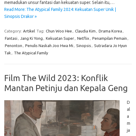
memadukan unsur fantasi dan kekuatan super. Selain itu,…
Read More: The Atypical Family 2024: Kekuatan Super Unik |
Sinopsis Drakor »
Category:
Artikel
Tag:
Chun Woo Hee
,
Claudia Kim
,
Drama Korea
,
Fantasi
,
Jang Ki Yong
,
Kekuatan Super
,
Netflix
,
Penampilan Pemain
,
Penonton
,
Penulis Naskah Joo Hwa Mi
,
Sinopsis
,
Sutradara Jo Hyun
Tak
,
The Atypical Family
Film The Wild 2023: Konflik
Mantan Petinju dan Kepala Geng
D
al
a
m
ja