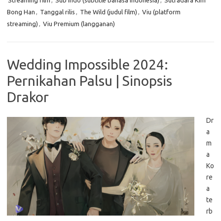
Streaming film
,
Sub Indo (subtitle bahasa Indonesia)
,
Sutradara Kim
Bong Han
,
Tanggal rilis
,
The Wild (judul film)
,
Viu (platform
streaming)
,
Viu Premium (langganan)
Wedding Impossible 2024:
Pernikahan Palsu | Sinopsis
Drakor
Dr
a
m
a
Ko
re
a
te
rb