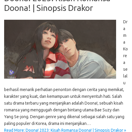
Doona! | Sinopsis Drakor
Dr
a
m
a
Ko
re
a
se
lal
u
berhasil menarik perhatian penonton dengan cerita yang memikat,
karakter yang kuat, dan kemampuan untuk menyentuh hati. Salah
satu drama terbaru yang menjanjikan adalah Doona!, sebuah kisah
romansa yang menggugah dengan bintang utama Bae Suzy dan
Yang Se-jong. Dengan genre yang dikenal sebagai salah satu yang
paling populer di Korea, drama ini menjanjikan…
Read More: Doona! 2023: Kisah Romansa Doona! | Sinopsis Drakor »