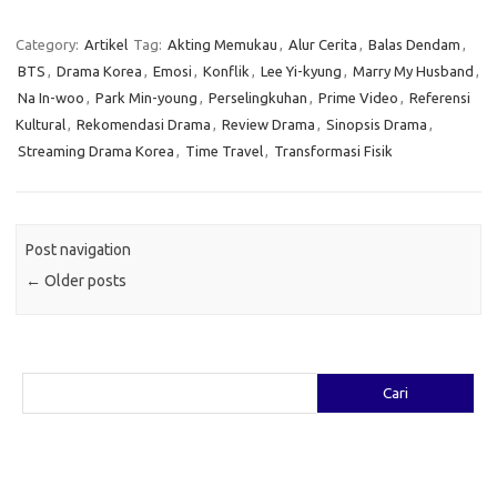
Category:
Artikel
Tag:
Akting Memukau
,
Alur Cerita
,
Balas Dendam
,
BTS
,
Drama Korea
,
Emosi
,
Konflik
,
Lee Yi-kyung
,
Marry My Husband
,
Na In-woo
,
Park Min-young
,
Perselingkuhan
,
Prime Video
,
Referensi
Kultural
,
Rekomendasi Drama
,
Review Drama
,
Sinopsis Drama
,
Streaming Drama Korea
,
Time Travel
,
Transformasi Fisik
Post navigation
←
Older posts
Cari
Cari
Pos-pos Terbaru
Fashion yang Diciptakan oleh Artis: Tren yang Memadukan Seni dan