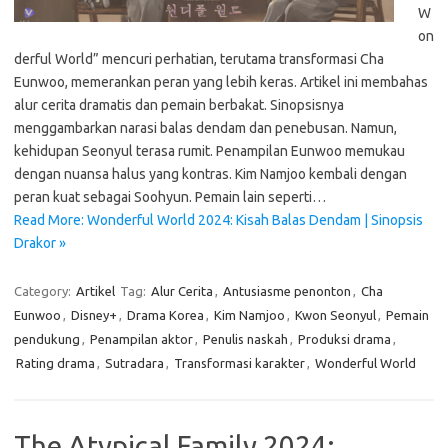
W
on
derful World” mencuri perhatian, terutama transformasi Cha
Eunwoo, memerankan peran yang lebih keras. Artikel ini membahas
alur cerita dramatis dan pemain berbakat. Sinopsisnya
menggambarkan narasi balas dendam dan penebusan. Namun,
kehidupan Seonyul terasa rumit. Penampilan Eunwoo memukau
dengan nuansa halus yang kontras. Kim Namjoo kembali dengan
peran kuat sebagai Soohyun. Pemain lain seperti…
Read More: Wonderful World 2024: Kisah Balas Dendam | Sinopsis
Drakor »
Category:
Artikel
Tag:
Alur Cerita
,
Antusiasme penonton
,
Cha
Eunwoo
,
Disney+
,
Drama Korea
,
Kim Namjoo
,
Kwon Seonyul
,
Pemain
pendukung
,
Penampilan aktor
,
Penulis naskah
,
Produksi drama
,
Rating drama
,
Sutradara
,
Transformasi karakter
,
Wonderful World
The Atypical Family 2024: