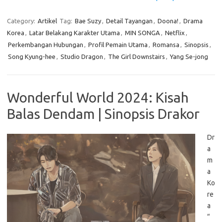
Category:
Artikel
Tag:
Bae Suzy
,
Detail Tayangan
,
Doona!
,
Drama
Korea
,
Latar Belakang Karakter Utama
,
MIN SONGA
,
Netflix
,
Perkembangan Hubungan
,
Profil Pemain Utama
,
Romansa
,
Sinopsis
,
Song Kyung-hee
,
Studio Dragon
,
The Girl Downstairs
,
Yang Se-jong
Wonderful World 2024: Kisah
Balas Dendam | Sinopsis Drakor
Dr
a
m
a
Ko
re
a
“