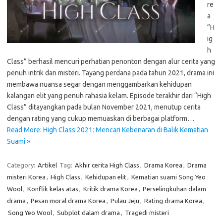
re
a
“H
ig
h
Class” berhasil mencuri perhatian penonton dengan alur cerita yang
penuh intrik dan misteri. Tayang perdana pada tahun 2021, drama ini
membawa nuansa segar dengan menggambarkan kehidupan
kalangan elit yang penuh rahasia kelam. Episode terakhir dari “High
Class” ditayangkan pada bulan November 2021, menutup cerita
dengan rating yang cukup memuaskan di berbagai platform…
Read More: High Class 2021: Mencari Kebenaran di Balik Kematian
Suami »
Category:
Artikel
Tag:
Akhir cerita High Class
,
Drama Korea
,
Drama
misteri Korea
,
High Class
,
Kehidupan elit
,
Kematian suami Song Yeo
Wool
,
Konflik kelas atas
,
Kritik drama Korea
,
Perselingkuhan dalam
drama
,
Pesan moral drama Korea
,
Pulau Jeju
,
Rating drama Korea
,
Song Yeo Wool
,
Subplot dalam drama
,
Tragedi misteri