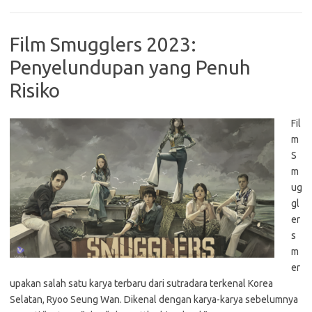
Film Smugglers 2023:
Penyelundupan yang Penuh
Risiko
Fil
m
S
m
ug
gl
er
s
m
er
upakan salah satu karya terbaru dari sutradara terkenal Korea
Selatan, Ryoo Seung Wan. Dikenal dengan karya-karya sebelumnya