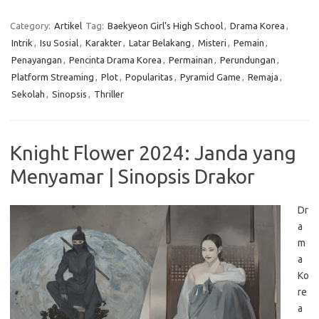
Category:
Artikel
Tag:
Baekyeon Girl's High School
,
Drama Korea
,
Intrik
,
Isu Sosial
,
Karakter
,
Latar Belakang
,
Misteri
,
Pemain
,
Penayangan
,
Pencinta Drama Korea
,
Permainan
,
Perundungan
,
Platform Streaming
,
Plot
,
Popularitas
,
Pyramid Game
,
Remaja
,
Sekolah
,
Sinopsis
,
Thriller
Knight Flower 2024: Janda yang
Menyamar | Sinopsis Drakor
Dr
a
m
a
Ko
re
a