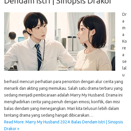
Dendam Istri | Sinopsis Drakor
Dr
a
m
a
Ko
re
a
se
lal
u
berhasil mencuri perhatian para penonton dengan alur cerita yang
menarik dan akting yang memukau. Salah satu drama terbaru yang
sedang menjadi pembicaraan adalah Marry My Husband. Drama ini
menghadirkan cerita yang penuh dengan emosi, konflik, dan misi
balas dendam yang menegangkan. Mari kita telusuri lebih dalam
tentang drama yang sedang hangat dibicarakan…
Read More: Marry My Husband 2024: Balas Dendam Istri | Sinopsis
Drakor »