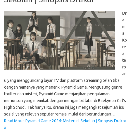
Dr
a
m
a
Ko
re
a
te
rb
ar
u yang mengguncang layar TV dan platform streaming telah tiba
dengan namanya yang menarik, Pyramid Game. Mengusung genre
thriller dan misteri, Pyramid Game menjanjikan pengalaman
menonton yang memikat dengan mengambil latar di Baekyeon Girl’s
High School. Tak hanya itu, drama ini juga mengangkat sejumlah isu
sosial yang relevan seputar remaja, mulai dari perundungan…
Read More: Pyramid Game 2024: Misteri di Sekolah | Sinopsis Drakor
»