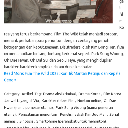
ga
t
fil
m
Ko
rea yang terus berkembang, Film The Wild telah menjadi sorotan,
menarik perhatian para penonton dengan cerita yang penuh
ketegangan dan keputusasaan. Disutradarai oleh Kim Bong Han, film
ini menampilkan bintang-bintang terkenal seperti Park Sung Woong,
Oh Dae Hwan, Oh Dal Su, dan Seo Ji Hye, yang menghidupkan
karakter-karakter kompleks dalam dunia kejahatan…
Read More: Film The Wild 2023: Konflik Mantan Petinju dan Kepala
Geng »
Category:
Artikel
Tag:
Drama aksi kriminal
,
Drama Korea
,
Film Korea
,
Jadwal tayang di Viu
,
Karakter dalam film
,
Nonton online
,
Oh Dae
Hwan (nama pemeran utama)
,
Park Sung Woong (nama pemeran
utama)
,
Pengalaman menonton
,
Penulis naskah Kim Joo Man
,
Serial
animasi
,
Sinopsis
,
Smartphone (perangkat untuk menonton)
,