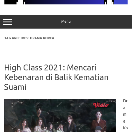
Menu
TAG ARCHIVES:
DRAMA KOREA
High Class 2021: Mencari
Kebenaran di Balik Kematian
Suami
Dr
a
m
a
Ko