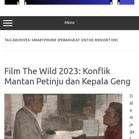
Menu
TAG ARCHIVES:
SMARTPHONE (PERANGKAT UNTUK MENONTON)
Film The Wild 2023: Konflik
Mantan Petinju dan Kepala Geng
D
al
a
m
ja
ga
t