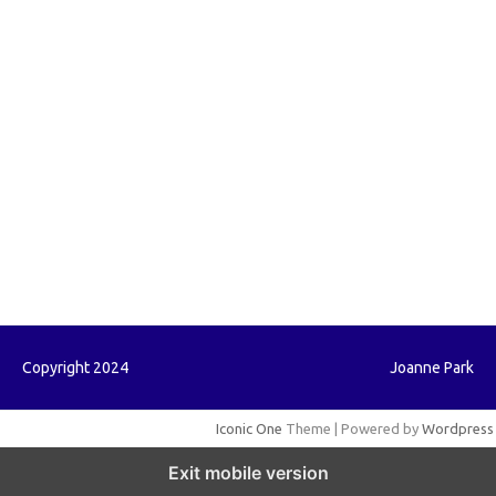
forextrading.my.id
forextimeconverter.my.id
egritud.com
forhelpyou.com
gailhfleming.com
heyimalivemag.com
hyunsunkimhahm.com
ihrm2016.com
illinoistechcon.com
jilliankaulpeterson.com
jlrppatterns.com
johnmgerber.com
Paito HK
Copyright 2024
Joanne Park
Iconic One
Theme | Powered by
Wordpress
Exit mobile version