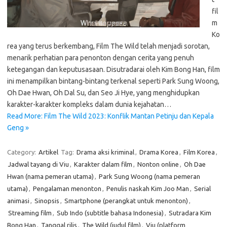
fil
m
Ko
rea yang terus berkembang, Film The Wild telah menjadi sorotan,
menarik perhatian para penonton dengan cerita yang penuh
ketegangan dan keputusasaan. Disutradarai oleh Kim Bong Han, film
ini menampilkan bintang-bintang terkenal seperti Park Sung Woong,
Oh Dae Hwan, Oh Dal Su, dan Seo Ji Hye, yang menghidupkan
karakter-karakter kompleks dalam dunia kejahatan…
Read More: Film The Wild 2023: Konflik Mantan Petinju dan Kepala
Geng »
Category:
Artikel
Tag:
Drama aksi kriminal
,
Drama Korea
,
Film Korea
,
Jadwal tayang di Viu
,
Karakter dalam film
,
Nonton online
,
Oh Dae
Hwan (nama pemeran utama)
,
Park Sung Woong (nama pemeran
utama)
,
Pengalaman menonton
,
Penulis naskah Kim Joo Man
,
Serial
animasi
,
Sinopsis
,
Smartphone (perangkat untuk menonton)
,
Streaming film
,
Sub Indo (subtitle bahasa Indonesia)
,
Sutradara Kim
Bong Han
,
Tanggal rilis
,
The Wild (judul film)
,
Viu (platform