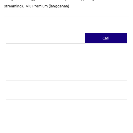
streaming)
,
Viu Premium (langganan)
Cari
Cari
Pos-pos Terbaru
Fashion yang Diciptakan oleh Artis: Tren yang Memadukan Seni dan
Gaya
Menggali Kreativitas: Cara Mengubah Pakaian Lama Menjadi Baru
Gaya Bohemian: Menyatu dengan Alam Melalui Fashion
Menjaga Kesehatan Kulit di Musim Dingin: Tips yang Efektif
Bergaya Sehat: Tren Fashion untuk Menunjang Kesehatan Mental
Category
Artikel