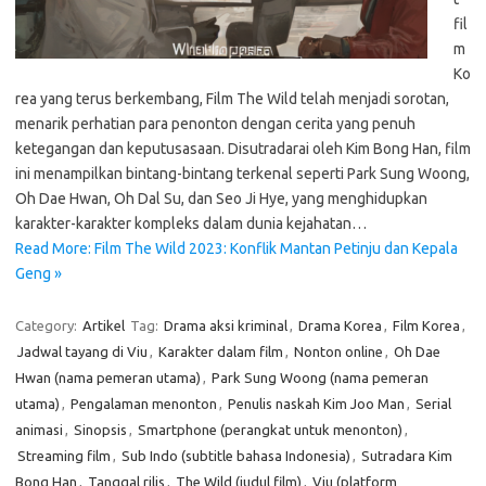
fil
m
Ko
rea yang terus berkembang, Film The Wild telah menjadi sorotan,
menarik perhatian para penonton dengan cerita yang penuh
ketegangan dan keputusasaan. Disutradarai oleh Kim Bong Han, film
ini menampilkan bintang-bintang terkenal seperti Park Sung Woong,
Oh Dae Hwan, Oh Dal Su, dan Seo Ji Hye, yang menghidupkan
karakter-karakter kompleks dalam dunia kejahatan…
Read More: Film The Wild 2023: Konflik Mantan Petinju dan Kepala
Geng »
Category:
Artikel
Tag:
Drama aksi kriminal
,
Drama Korea
,
Film Korea
,
Jadwal tayang di Viu
,
Karakter dalam film
,
Nonton online
,
Oh Dae
Hwan (nama pemeran utama)
,
Park Sung Woong (nama pemeran
utama)
,
Pengalaman menonton
,
Penulis naskah Kim Joo Man
,
Serial
animasi
,
Sinopsis
,
Smartphone (perangkat untuk menonton)
,
Streaming film
,
Sub Indo (subtitle bahasa Indonesia)
,
Sutradara Kim
Bong Han
,
Tanggal rilis
,
The Wild (judul film)
,
Viu (platform