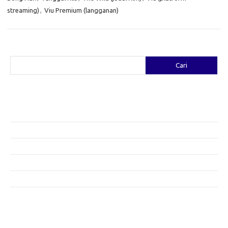
streaming)
,
Viu Premium (langganan)
Cari
Cari
Pos-pos Terbaru
Fashion yang Diciptakan oleh Artis: Tren yang Memadukan Seni dan
Gaya
Menggali Kreativitas: Cara Mengubah Pakaian Lama Menjadi Baru
Gaya Bohemian: Menyatu dengan Alam Melalui Fashion
Menjaga Kesehatan Kulit di Musim Dingin: Tips yang Efektif
Bergaya Sehat: Tren Fashion untuk Menunjang Kesehatan Mental
Category
Artikel