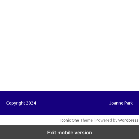
forextrading.my.id
forextimeconverter.my.id
egritud.com
forhelpyou.com
gailhfleming.com
heyimalivemag.com
hyunsunkimhahm.com
ihrm2016.com
illinoistechcon.com
jilliankaulpeterson.com
jlrppatterns.com
johnmgerber.com
Paito HK
Copyright 2024
Joanne Park
Iconic One
Theme | Powered by
Wordpress
Exit mobile version