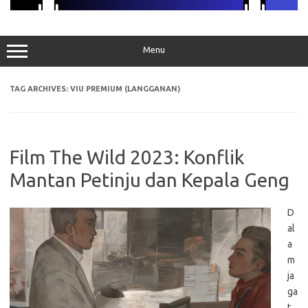
Menu
TAG ARCHIVES:
VIU PREMIUM (LANGGANAN)
Film The Wild 2023: Konflik
Mantan Petinju dan Kepala Geng
D
al
a
m
ja
ga
t