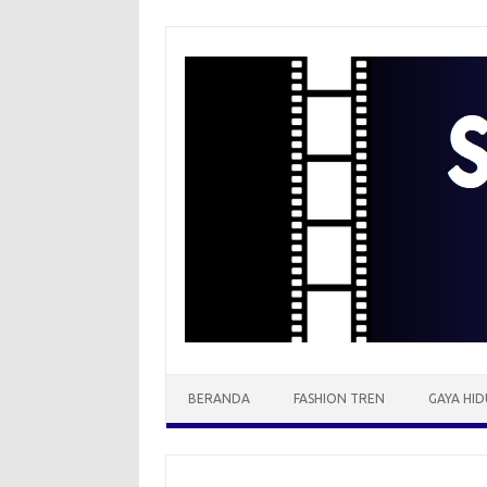
Skip
to
content
BERANDA
FASHION TREN
GAYA HID