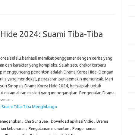
Cari
Pos
 Hide 2024: Suami Tiba-Tiba
Fash
Mem
Men
Men
orea selalu berhasil memikat penggemar dengan cerita yang
m dan karakter yang kompleks. Salah satu drakor terbaru
Gay
ap mengguncang penonton adalah Drama Korea Hide. Dengan
Fas
 rilis yang mendekat, penasaran pun semakin memuncak. Mari
Men
usuri Sinopsis Drama Korea Hide 2024, bersiaplah untuk
yang
ut dalam aliran misteri yang menegangkan. Pengenalan Drama
Ber
Drama…
Kes
: Suami Tiba-Tiba Menghilang »
Ca
menegangkan
,
Cha Sung Jae
,
Download aplikasi Vidio
,
Drama
rian kebenaran
,
Pengalaman menonton
,
Pengumuman
Arti