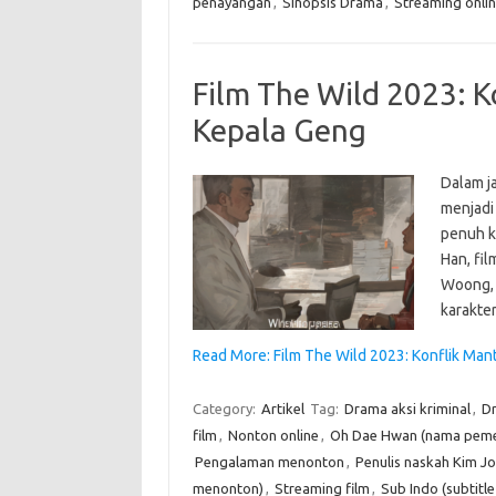
penayangan
,
Sinopsis Drama
,
Streaming onli
Film The Wild 2023: K
Kepala Geng
Dalam j
menjadi
penuh k
Han, fil
Woong, 
karakte
Read More: Film The Wild 2023: Konflik Man
Category:
Artikel
Tag:
Drama aksi kriminal
,
D
film
,
Nonton online
,
Oh Dae Hwan (nama peme
Pengalaman menonton
,
Penulis naskah Kim J
menonton)
,
Streaming film
,
Sub Indo (subtitl