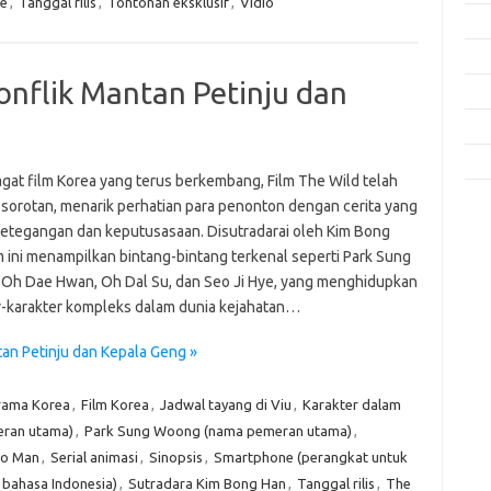
ne
,
Tanggal rilis
,
Tontonan eksklusif
,
Vidio
Fas
Gay
onflik Mantan Petinju dan
Insp
Kec
Trav
agat film Korea yang terus berkembang, Film The Wild telah
 sorotan, menarik perhatian para penonton dengan cerita yang
e
etegangan dan keputusasaan. Disutradarai oleh Kim Bong
f
m ini menampilkan bintang-bintang terkenal seperti Park Sung
fi
Oh Dae Hwan, Oh Dal Su, dan Seo Ji Hye, yang menghidupkan
g
h
r-karakter kompleks dalam dunia kejahatan…
ho
h
tan Petinju dan Kepala Geng »
ic
im
rama Korea
,
Film Korea
,
Jadwal tayang di Viu
,
Karakter dalam
ja
fo
ran utama)
,
Park Sung Woong (nama pemeran utama)
,
fo
oo Man
,
Serial animasi
,
Sinopsis
,
Smartphone (perangkat untuk
fo
e bahasa Indonesia)
,
Sutradara Kim Bong Han
,
Tanggal rilis
,
The