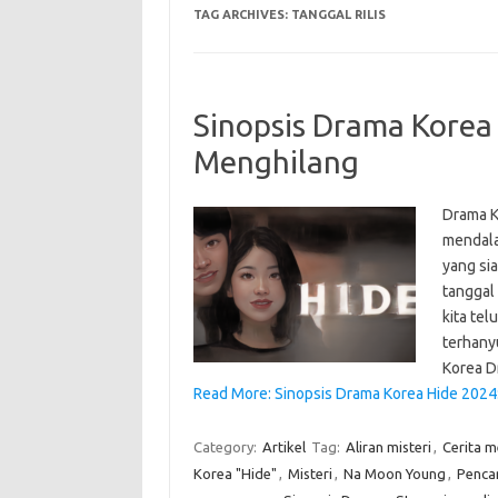
TAG ARCHIVES:
TANGGAL RILIS
Sinopsis Drama Korea
Menghilang
Drama K
mendala
yang si
tanggal
kita tel
terhany
Korea 
Read More: Sinopsis Drama Korea Hide 2024
Category:
Artikel
Tag:
Aliran misteri
,
Cerita 
Korea "Hide"
,
Misteri
,
Na Moon Young
,
Penca