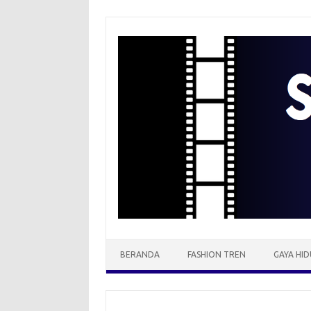
Skip
to
content
BERANDA
FASHION TREN
GAYA HID