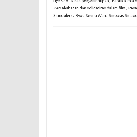
Hye Soo
,
Kisah penyelundupan
,
Pabrik kimia
Persahabatan dan solidaritas dalam film
,
Pesa
Smugglers
,
Ryoo Seung Wan
,
Sinopsis Smugg