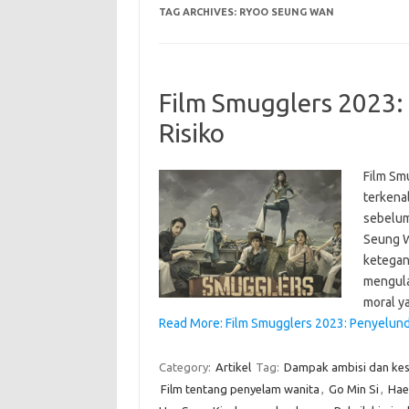
TAG ARCHIVES:
RYOO SEUNG WAN
Film Smugglers 2023
Risiko
Film Sm
terkena
sebelum
Seung W
ketegan
mengula
moral y
Read More: Film Smugglers 2023: Penyelund
Category:
Artikel
Tag:
Dampak ambisi dan ke
Film tentang penyelam wanita
,
Go Min Si
,
Hae