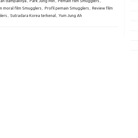
 dan dampaknya
,
Park Jung Min
,
Pemain film Smugglers
,
Fas
n moral film Smugglers
,
Profil pemain Smugglers
,
Review film
lers
,
Sutradara Korea terkenal
,
Yum Jung Ah
Gay
Insp
Kec
Trav
e
f
fi
g
h
ho
h
ic
im
ja
fo
fo
fo