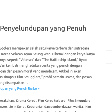
Cari
Pos
: Penyelundupan yang Penuh
Fash
Mem
Men
Men
ugglers merupakan salah satu karya terbaru dari sutradara
l Korea Selatan, Ryoo Seung Wan. Dikenal dengan karya-karya
Gay
nya seperti “Veteran” dan “The Battleship Island,” Ryoo
Fas
an kembali menghadirkan cerita yang penuh dengan
Men
gan dan pesan moral yang mendalam. Artikel ini akan
yang
s sinopsis film Smugglers,” profil pemain utama, dan pesan
Ber
ang disampaikan…
Kes
upan yang Penuh Risiko »
Ca
serakahan
,
Drama Korea
,
Film Korea terbaru
,
Film Smugglers
,
nyeo
,
Jo In Sung
,
Keberanian dan pemberdayaan wanita
,
Kim
Arti