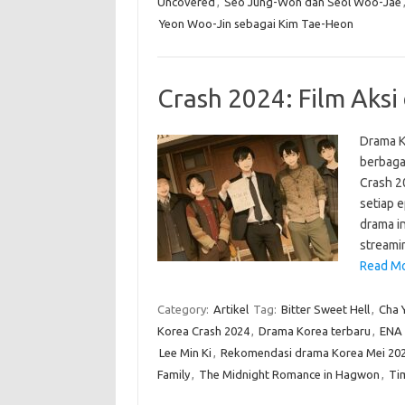
Uncovered
,
Seo Jung-Won dan Seol Woo-Jae
Yeon Woo-Jin sebagai Kim Tae-Heon
Crash 2024: Film Aksi
Drama K
berbaga
Crash 2
setiap 
drama in
streami
Read Mo
Category:
Artikel
Tag:
Bitter Sweet Hell
,
Cha 
Korea Crash 2024
,
Drama Korea terbaru
,
ENA 
Lee Min Ki
,
Rekomendasi drama Korea Mei 20
Family
,
The Midnight Romance in Hagwon
,
Tim