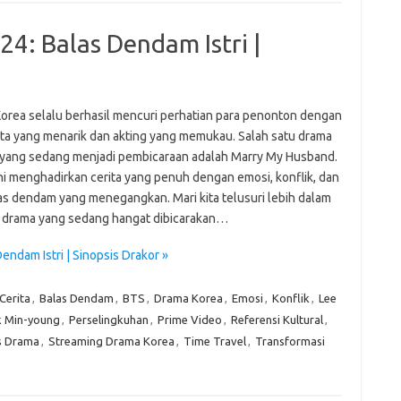
fo
fo
eg
4: Balas Dendam Istri |
fo
ga
h
h
orea selalu berhasil mencuri perhatian para penonton dengan
i
rita yang menarik dan akting yang memukau. Salah satu drama
il
ji
 yang sedang menjadi pembicaraan adalah Marry My Husband.
jl
ni menghadirkan cerita yang penuh dengan emosi, konflik, dan
j
las dendam yang menegangkan. Mari kita telusuri lebih dalam
 drama yang sedang hangat dibicarakan…
Pai
ndam Istri | Sinopsis Drakor »
Cerita
,
Balas Dendam
,
BTS
,
Drama Korea
,
Emosi
,
Konflik
,
Lee
k Min-young
,
Perselingkuhan
,
Prime Video
,
Referensi Kultural
,
s Drama
,
Streaming Drama Korea
,
Time Travel
,
Transformasi