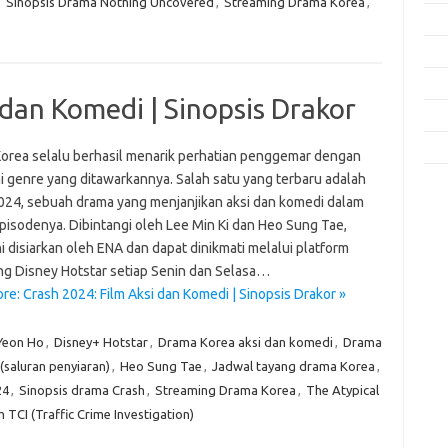
,
Sinopsis Drama Nothing Uncovered
,
Streaming Drama Korea
,
Fas
Gay
Insp
 dan Komedi | Sinopsis Drakor
Kec
Trav
orea selalu berhasil menarik perhatian penggemar dengan
i genre yang ditawarkannya. Salah satu yang terbaru adalah
e
024, sebuah drama yang menjanjikan aksi dan komedi dalam
f
episodenya. Dibintangi oleh Lee Min Ki dan Heo Sung Tae,
fi
i disiarkan oleh ENA dan dapat dinikmati melalui platform
g
ng Disney Hotstar setiap Senin dan Selasa…
h
re: Crash 2024: Film Aksi dan Komedi | Sinopsis Drakor »
ho
h
ic
Yeon Ho
,
Disney+ Hotstar
,
Drama Korea aksi dan komedi
,
Drama
im
(saluran penyiaran)
,
Heo Sung Tae
,
Jadwal tayang drama Korea
,
ja
24
,
Sinopsis drama Crash
,
Streaming Drama Korea
,
The Atypical
fo
fo
 TCI (Traffic Crime Investigation)
fo