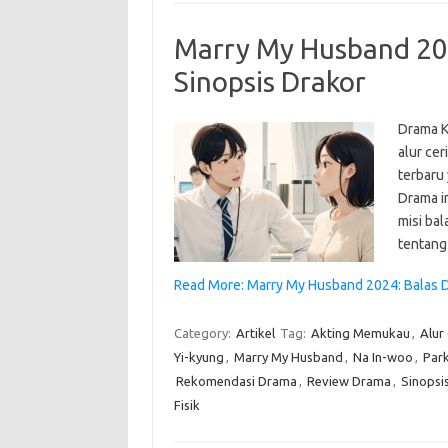
Marry My Husband 202
Sinopsis Drakor
Drama K
alur ce
terbaru
Drama i
misi ba
tentang
Read More: Marry My Husband 2024: Balas De
Category:
Artikel
Tag:
Akting Memukau
,
Alur 
Yi-kyung
,
Marry My Husband
,
Na In-woo
,
Par
Rekomendasi Drama
,
Review Drama
,
Sinopsi
Fisik