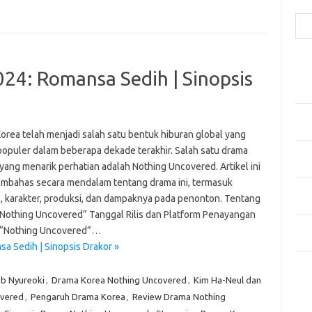
Cari
Pos
24: Romansa Sedih | Sinopsis
Fash
Mem
Men
Men
orea telah menjadi salah satu bentuk hiburan global yang
populer dalam beberapa dekade terakhir. Salah satu drama
Gay
yang menarik perhatian adalah Nothing Uncovered. Artikel ini
Fas
mbahas secara mendalam tentang drama ini, termasuk
Men
s, karakter, produksi, dan dampaknya pada penonton. Tentang
yang
Nothing Uncovered” Tanggal Rilis dan Platform Penayangan
Ber
 “Nothing Uncovered”…
Kes
a Sedih | Sinopsis Drakor »
Ca
eb Nyureoki
,
Drama Korea Nothing Uncovered
,
Kim Ha-Neul dan
vered
,
Pengaruh Drama Korea
,
Review Drama Nothing
Arti