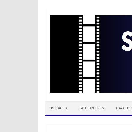
Skip
to
content
BERANDA
FASHION TREN
GAYA HID