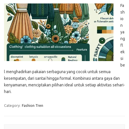
Fa
sh
io
n
ya
ng
fl
ek
si
be
l menghadirkan pakaian serbaguna yang cocok untuk semua
kesempatan, dari santai hingga formal. Kombinasi antara gaya dan
kenyamanan, menciptakan pilihan ideal untuk setiap aktivitas sehari-
hari.
Category:
Fashion Tren