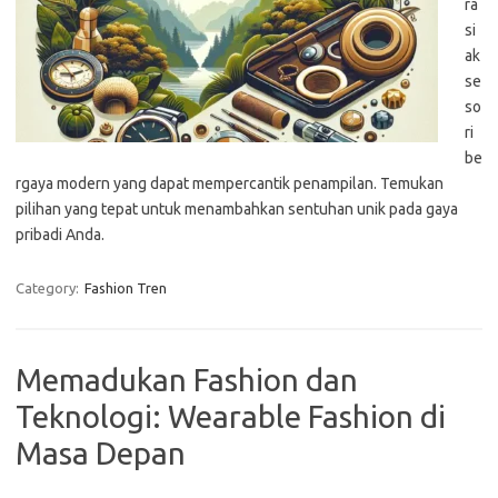
ra
si
ak
se
so
ri
be
rgaya modern yang dapat mempercantik penampilan. Temukan
pilihan yang tepat untuk menambahkan sentuhan unik pada gaya
pribadi Anda.
Category:
Fashion Tren
Memadukan Fashion dan
Teknologi: Wearable Fashion di
Masa Depan