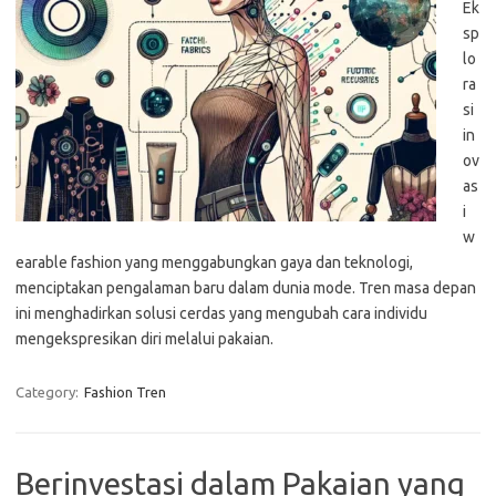
Ek
sp
lo
ra
si
in
ov
as
i
w
earable fashion yang menggabungkan gaya dan teknologi,
menciptakan pengalaman baru dalam dunia mode. Tren masa depan
ini menghadirkan solusi cerdas yang mengubah cara individu
mengekspresikan diri melalui pakaian.
Category:
Fashion Tren
Berinvestasi dalam Pakaian yang