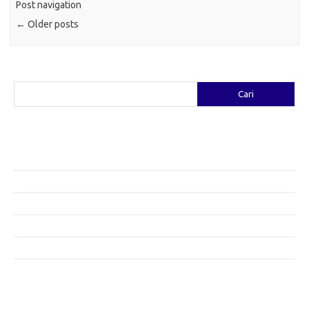
Post navigation
←
Older posts
Cari
Cari
Pos-pos Terbaru
Fashion yang Diciptakan oleh Artis: Tren yang Memadukan Seni dan
Gaya
Menggali Kreativitas: Cara Mengubah Pakaian Lama Menjadi Baru
Gaya Bohemian: Menyatu dengan Alam Melalui Fashion
Menjaga Kesehatan Kulit di Musim Dingin: Tips yang Efektif
Bergaya Sehat: Tren Fashion untuk Menunjang Kesehatan Mental
Category