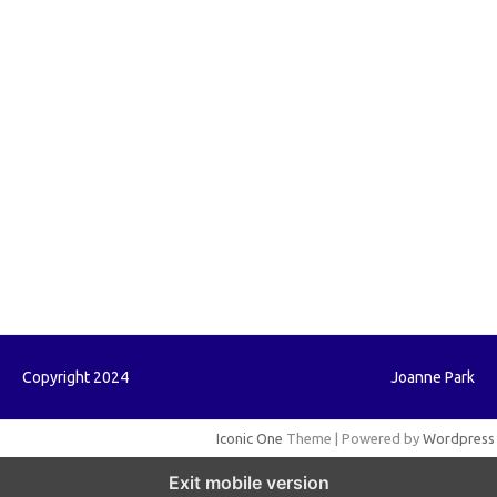
forextrading.my.id
forextimeconverter.my.id
egritud.com
forhelpyou.com
gailhfleming.com
heyimalivemag.com
hyunsunkimhahm.com
ihrm2016.com
illinoistechcon.com
jilliankaulpeterson.com
jlrppatterns.com
johnmgerber.com
Paito HK
Copyright 2024
Joanne Park
Iconic One
Theme | Powered by
Wordpress
Exit mobile version