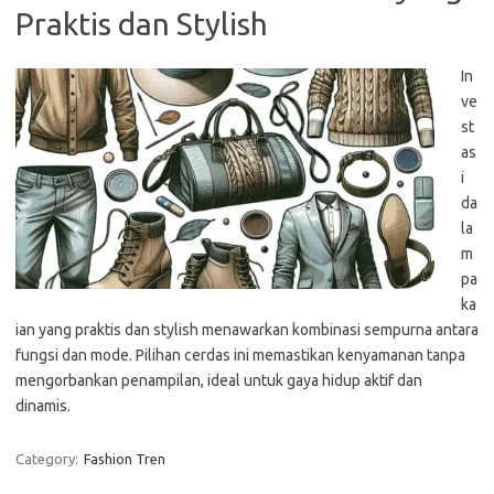
Praktis dan Stylish
In
ve
st
as
i
da
la
m
pa
ka
ian yang praktis dan stylish menawarkan kombinasi sempurna antara
fungsi dan mode. Pilihan cerdas ini memastikan kenyamanan tanpa
mengorbankan penampilan, ideal untuk gaya hidup aktif dan
dinamis.
Category:
Fashion Tren