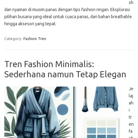
sh
dan nyaman di musim panas dengan tips fashion ringan. Eksplorasi
pilihan busana yang ideal untuk cuaca panas, dari bahan breathable
hingga aksesori yang tepat.
Category:
Fashion Tren
Tren Fashion Minimalis:
Sederhana namun Tetap Elegan
Je
laj
ah
i
tr
en
fa