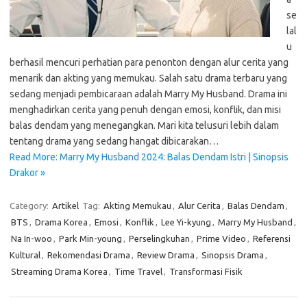
se
lal
u
berhasil mencuri perhatian para penonton dengan alur cerita yang
menarik dan akting yang memukau. Salah satu drama terbaru yang
sedang menjadi pembicaraan adalah Marry My Husband. Drama ini
menghadirkan cerita yang penuh dengan emosi, konflik, dan misi
balas dendam yang menegangkan. Mari kita telusuri lebih dalam
tentang drama yang sedang hangat dibicarakan…
Read More: Marry My Husband 2024: Balas Dendam Istri | Sinopsis
Drakor »
Category:
Artikel
Tag:
Akting Memukau
,
Alur Cerita
,
Balas Dendam
,
BTS
,
Drama Korea
,
Emosi
,
Konflik
,
Lee Yi-kyung
,
Marry My Husband
,
Na In-woo
,
Park Min-young
,
Perselingkuhan
,
Prime Video
,
Referensi
Kultural
,
Rekomendasi Drama
,
Review Drama
,
Sinopsis Drama
,
Streaming Drama Korea
,
Time Travel
,
Transformasi Fisik