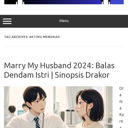
Menu
TAG ARCHIVES:
AKTING MEMUKAU
Marry My Husband 2024: Balas
Dendam Istri | Sinopsis Drakor
Dr
a
m
a
Ko
re
a