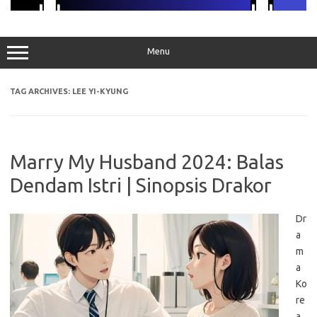
Menu
TAG ARCHIVES:
LEE YI-KYUNG
Marry My Husband 2024: Balas
Dendam Istri | Sinopsis Drakor
Dr
a
m
a
Ko
re
a