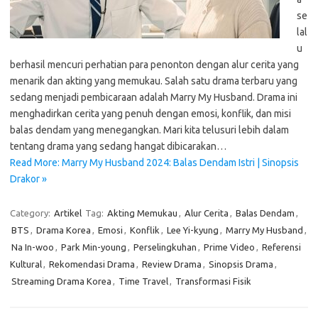
se
lal
u
berhasil mencuri perhatian para penonton dengan alur cerita yang
menarik dan akting yang memukau. Salah satu drama terbaru yang
sedang menjadi pembicaraan adalah Marry My Husband. Drama ini
menghadirkan cerita yang penuh dengan emosi, konflik, dan misi
balas dendam yang menegangkan. Mari kita telusuri lebih dalam
tentang drama yang sedang hangat dibicarakan…
Read More: Marry My Husband 2024: Balas Dendam Istri | Sinopsis
Drakor »
Category:
Artikel
Tag:
Akting Memukau
,
Alur Cerita
,
Balas Dendam
,
BTS
,
Drama Korea
,
Emosi
,
Konflik
,
Lee Yi-kyung
,
Marry My Husband
,
Na In-woo
,
Park Min-young
,
Perselingkuhan
,
Prime Video
,
Referensi
Kultural
,
Rekomendasi Drama
,
Review Drama
,
Sinopsis Drama
,
Streaming Drama Korea
,
Time Travel
,
Transformasi Fisik