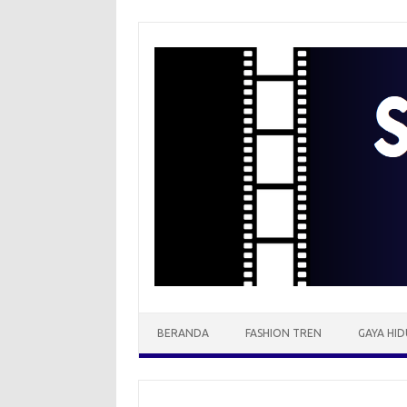
Skip
to
content
BERANDA
FASHION TREN
GAYA HID