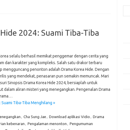
Cari
Pos
 Hide 2024: Suami Tiba-Tiba
Fash
Mem
Men
Men
orea selalu berhasil memikat penggemar dengan cerita yang
m dan karakter yang kompleks. Salah satu drakor terbaru
Gay
ap mengguncang penonton adalah Drama Korea Hide. Dengan
Fas
 rilis yang mendekat, penasaran pun semakin memuncak. Mari
Men
usuri Sinopsis Drama Korea Hide 2024, bersiaplah untuk
yang
ut dalam aliran misteri yang menegangkan. Pengenalan Drama
Ber
Drama…
Kes
: Suami Tiba-Tiba Menghilang »
Ca
menegangkan
,
Cha Sung Jae
,
Download aplikasi Vidio
,
Drama
rian kebenaran
,
Pengalaman menonton
,
Pengumuman
Arti