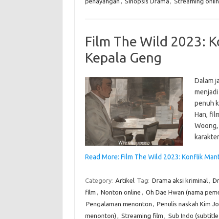
penayangan
,
Sinopsis Drama
,
Streaming onli
Film The Wild 2023: K
Kepala Geng
Dalam j
menjadi
penuh k
Han, fil
Woong, 
karakte
Read More: Film The Wild 2023: Konflik Man
Category:
Artikel
Tag:
Drama aksi kriminal
,
D
film
,
Nonton online
,
Oh Dae Hwan (nama peme
Pengalaman menonton
,
Penulis naskah Kim J
menonton)
,
Streaming film
,
Sub Indo (subtitl