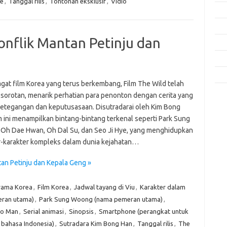
ne
,
Tanggal rilis
,
Tontonan eksklusif
,
Vidio
Fas
Gay
onflik Mantan Petinju dan
Insp
Kec
Trav
agat film Korea yang terus berkembang, Film The Wild telah
 sorotan, menarik perhatian para penonton dengan cerita yang
e
etegangan dan keputusasaan. Disutradarai oleh Kim Bong
f
m ini menampilkan bintang-bintang terkenal seperti Park Sung
fi
Oh Dae Hwan, Oh Dal Su, dan Seo Ji Hye, yang menghidupkan
g
h
r-karakter kompleks dalam dunia kejahatan…
ho
h
tan Petinju dan Kepala Geng »
ic
im
rama Korea
,
Film Korea
,
Jadwal tayang di Viu
,
Karakter dalam
ja
fo
ran utama)
,
Park Sung Woong (nama pemeran utama)
,
fo
oo Man
,
Serial animasi
,
Sinopsis
,
Smartphone (perangkat untuk
fo
e bahasa Indonesia)
,
Sutradara Kim Bong Han
,
Tanggal rilis
,
The