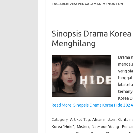
TAG ARCHIVES:
PENGALAMAN MENONTON
Sinopsis Drama Korea
Menghilang
Drama K
mendala
yang si
tanggal
kita tel
terhany
Korea 
Read More: Sinopsis Drama Korea Hide 2024
Category:
Artikel
Tag:
Aliran misteri
,
Cerita 
Korea "Hide"
,
Misteri
,
Na Moon Young
,
Penca