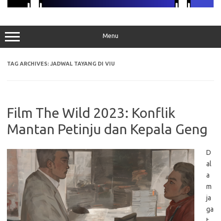
Menu
TAG ARCHIVES:
JADWAL TAYANG DI VIU
Film The Wild 2023: Konflik
Mantan Petinju dan Kepala Geng
D
al
a
m
ja
ga
t