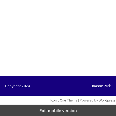
forextrading.my.id
forextimeconverter.my.id
egritud.com
forhelpyou.com
gailhfleming.com
heyimalivemag.com
hyunsunkimhahm.com
ihrm2016.com
illinoistechcon.com
jilliankaulpeterson.com
jlrppatterns.com
johnmgerber.com
Paito HK
Copyright 2024
Joanne Park
Iconic One
Theme | Powered by
Wordpress
Exit mobile version