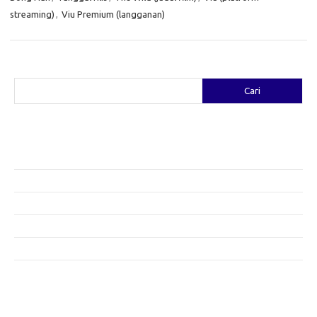
streaming)
,
Viu Premium (langganan)
Cari
Cari
Pos-pos Terbaru
Fashion yang Diciptakan oleh Artis: Tren yang Memadukan Seni dan
Gaya
Menggali Kreativitas: Cara Mengubah Pakaian Lama Menjadi Baru
Gaya Bohemian: Menyatu dengan Alam Melalui Fashion
Menjaga Kesehatan Kulit di Musim Dingin: Tips yang Efektif
Bergaya Sehat: Tren Fashion untuk Menunjang Kesehatan Mental
Category
Artikel