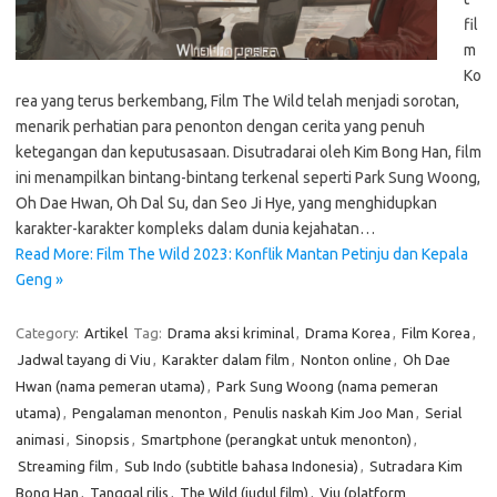
fil
m
Ko
rea yang terus berkembang, Film The Wild telah menjadi sorotan,
menarik perhatian para penonton dengan cerita yang penuh
ketegangan dan keputusasaan. Disutradarai oleh Kim Bong Han, film
ini menampilkan bintang-bintang terkenal seperti Park Sung Woong,
Oh Dae Hwan, Oh Dal Su, dan Seo Ji Hye, yang menghidupkan
karakter-karakter kompleks dalam dunia kejahatan…
Read More: Film The Wild 2023: Konflik Mantan Petinju dan Kepala
Geng »
Category:
Artikel
Tag:
Drama aksi kriminal
,
Drama Korea
,
Film Korea
,
Jadwal tayang di Viu
,
Karakter dalam film
,
Nonton online
,
Oh Dae
Hwan (nama pemeran utama)
,
Park Sung Woong (nama pemeran
utama)
,
Pengalaman menonton
,
Penulis naskah Kim Joo Man
,
Serial
animasi
,
Sinopsis
,
Smartphone (perangkat untuk menonton)
,
Streaming film
,
Sub Indo (subtitle bahasa Indonesia)
,
Sutradara Kim
Bong Han
,
Tanggal rilis
,
The Wild (judul film)
,
Viu (platform