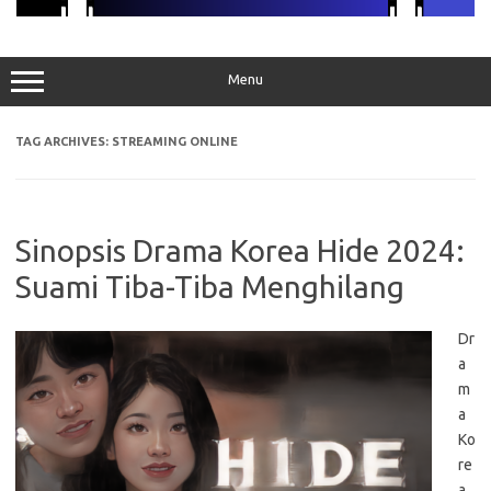
Menu
TAG ARCHIVES:
STREAMING ONLINE
Sinopsis Drama Korea Hide 2024:
Suami Tiba-Tiba Menghilang
Dr
a
m
a
Ko
re
a