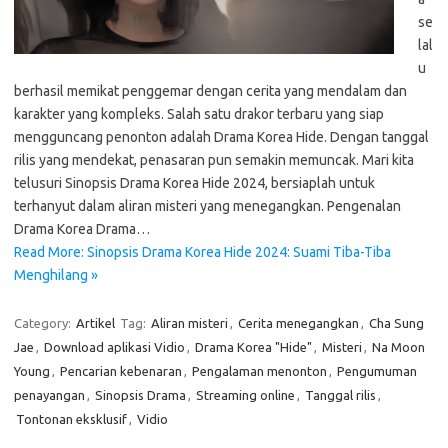
se
lal
u
berhasil memikat penggemar dengan cerita yang mendalam dan
karakter yang kompleks. Salah satu drakor terbaru yang siap
mengguncang penonton adalah Drama Korea Hide. Dengan tanggal
rilis yang mendekat, penasaran pun semakin memuncak. Mari kita
telusuri Sinopsis Drama Korea Hide 2024, bersiaplah untuk
terhanyut dalam aliran misteri yang menegangkan. Pengenalan
Drama Korea Drama…
Read More: Sinopsis Drama Korea Hide 2024: Suami Tiba-Tiba
Menghilang »
Category:
Artikel
Tag:
Aliran misteri
,
Cerita menegangkan
,
Cha Sung
Jae
,
Download aplikasi Vidio
,
Drama Korea "Hide"
,
Misteri
,
Na Moon
Young
,
Pencarian kebenaran
,
Pengalaman menonton
,
Pengumuman
penayangan
,
Sinopsis Drama
,
Streaming online
,
Tanggal rilis
,
Tontonan eksklusif
,
Vidio