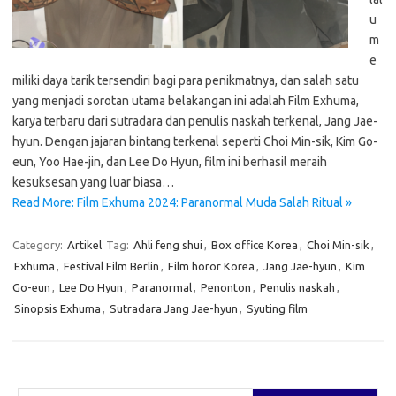
u
m
e
miliki daya tarik tersendiri bagi para penikmatnya, dan salah satu
yang menjadi sorotan utama belakangan ini adalah Film Exhuma,
karya terbaru dari sutradara dan penulis naskah terkenal, Jang Jae-
hyun. Dengan jajaran bintang terkenal seperti Choi Min-sik, Kim Go-
eun, Yoo Hae-jin, dan Lee Do Hyun, film ini berhasil meraih
kesuksesan yang luar biasa…
Read More: Film Exhuma 2024: Paranormal Muda Salah Ritual »
Category:
Artikel
Tag:
Ahli feng shui
,
Box office Korea
,
Choi Min-sik
,
Exhuma
,
Festival Film Berlin
,
Film horor Korea
,
Jang Jae-hyun
,
Kim
Go-eun
,
Lee Do Hyun
,
Paranormal
,
Penonton
,
Penulis naskah
,
Sinopsis Exhuma
,
Sutradara Jang Jae-hyun
,
Syuting film
Cari