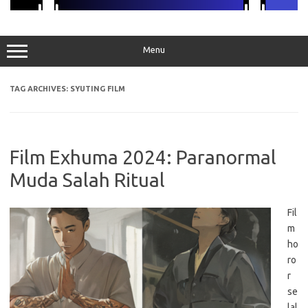
Menu
TAG ARCHIVES:
SYUTING FILM
Film Exhuma 2024: Paranormal
Muda Salah Ritual
Fil
m
ho
ro
r
se
lal