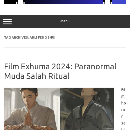
Menu
TAG ARCHIVES:
AHLI FENG SHUI
Film Exhuma 2024: Paranormal
Muda Salah Ritual
Fil
m
ho
ro
r
se
lal