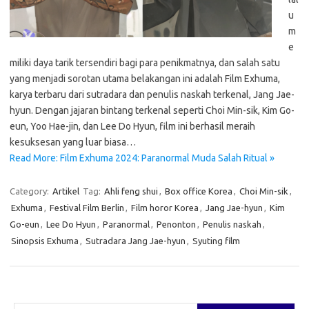
u
m
e
miliki daya tarik tersendiri bagi para penikmatnya, dan salah satu
yang menjadi sorotan utama belakangan ini adalah Film Exhuma,
karya terbaru dari sutradara dan penulis naskah terkenal, Jang Jae-
hyun. Dengan jajaran bintang terkenal seperti Choi Min-sik, Kim Go-
eun, Yoo Hae-jin, dan Lee Do Hyun, film ini berhasil meraih
kesuksesan yang luar biasa…
Read More: Film Exhuma 2024: Paranormal Muda Salah Ritual »
Category:
Artikel
Tag:
Ahli feng shui
,
Box office Korea
,
Choi Min-sik
,
Exhuma
,
Festival Film Berlin
,
Film horor Korea
,
Jang Jae-hyun
,
Kim
Go-eun
,
Lee Do Hyun
,
Paranormal
,
Penonton
,
Penulis naskah
,
Sinopsis Exhuma
,
Sutradara Jang Jae-hyun
,
Syuting film
Cari