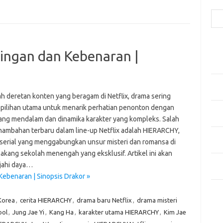
Cari
Pos
aingan dan Kebenaran |
Fash
Mem
Men
Men
ah deretan konten yang beragam di Netflix, drama sering
 pilihan utama untuk menarik perhatian penonton dengan
Gay
yang mendalam dan dinamika karakter yang kompleks. Salah
Fas
nambahan terbaru dalam line-up Netflix adalah HIERARCHY,
Men
serial yang menggabungkan unsur misteri dan romansa di
yang
lakang sekolah menengah yang eksklusif. Artikel ini akan
Ber
jahi daya…
Kes
Kebenaran | Sinopsis Drakor »
Ca
Korea
,
cerita HIERARCHY
,
drama baru Netflix
,
drama misteri
ool
,
Jung Jae Yi
,
Kang Ha
,
karakter utama HIERARCHY
,
Kim Jae
Arti