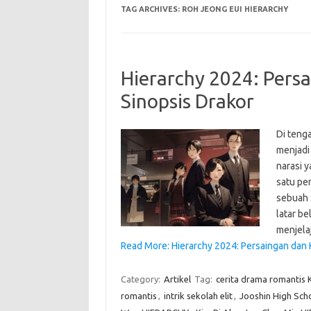
TAG ARCHIVES:
ROH JEONG EUI HIERARCHY
Hierarchy 2024: Pers
Sinopsis Drakor
Di teng
menjadi
narasi 
satu pe
sebuah 
latar be
menjela
Read More: Hierarchy 2024: Persaingan dan 
Category:
Artikel
Tag:
cerita drama romantis 
romantis
,
intrik sekolah elit
,
Jooshin High Sch