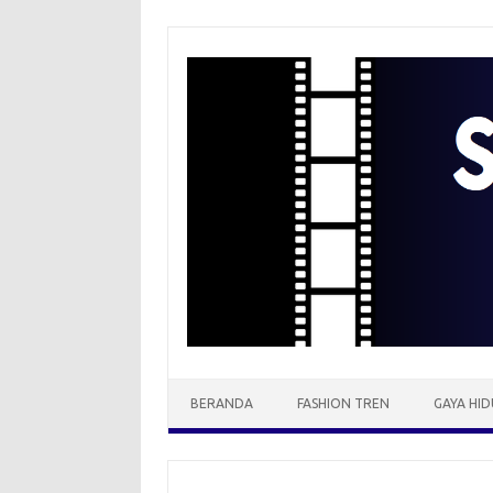
Skip
to
content
BERANDA
FASHION TREN
GAYA HID