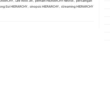
IERARCHY
,
Lee Woo Jin
,
pemain HIERARCHY Netflix
,
persaingan
Fas
ong Eui HIERARCHY
,
sinopsis HIERARCHY
,
streaming HIERARCHY
Gay
Insp
Kec
Trav
e
f
fi
g
h
ho
h
ic
im
ja
fo
fo
fo