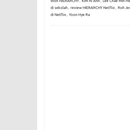
Won HIERARCHY
,
Kim Ri Ahn
,
Lee Chae Min H
di sekolah
,
review HIERARCHY Netflix
,
Roh Je
di Netflix
,
Yoon Hye Ra