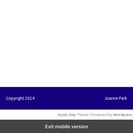
forextrading.my.id
forextimeconverter.my.id
egritud.com
forhelpyou.com
gailhfleming.com
heyimalivemag.com
hyunsunkimhahm.com
ihrm2016.com
illinoistechcon.com
jilliankaulpeterson.com
jlrppatterns.com
johnmgerber.com
Paito HK
Copyright 2024
Joanne Park
Iconic One
Theme | Powered by
Wordpress
Exit mobile version