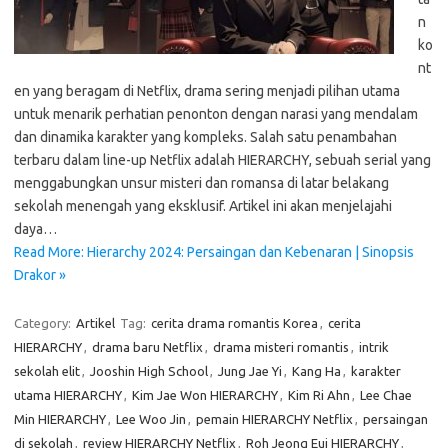
n
ko
nt
en yang beragam di Netflix, drama sering menjadi pilihan utama
untuk menarik perhatian penonton dengan narasi yang mendalam
dan dinamika karakter yang kompleks. Salah satu penambahan
terbaru dalam line-up Netflix adalah HIERARCHY, sebuah serial yang
menggabungkan unsur misteri dan romansa di latar belakang
sekolah menengah yang eksklusif. Artikel ini akan menjelajahi
daya…
Read More: Hierarchy 2024: Persaingan dan Kebenaran | Sinopsis
Drakor »
Category:
Artikel
Tag:
cerita drama romantis Korea
,
cerita
HIERARCHY
,
drama baru Netflix
,
drama misteri romantis
,
intrik
sekolah elit
,
Jooshin High School
,
Jung Jae Yi
,
Kang Ha
,
karakter
utama HIERARCHY
,
Kim Jae Won HIERARCHY
,
Kim Ri Ahn
,
Lee Chae
Min HIERARCHY
,
Lee Woo Jin
,
pemain HIERARCHY Netflix
,
persaingan
di sekolah
,
review HIERARCHY Netflix
,
Roh Jeong Eui HIERARCHY
,