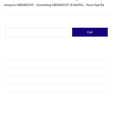
sinopsis HIERARCHY
,
streaming HIERARCHY di Netflix
,
Yoon Hye Ra
Cari
Cari
Pos-pos Terbaru
Fashion yang Diciptakan oleh Artis: Tren yang Memadukan Seni dan
Gaya
Menggali Kreativitas: Cara Mengubah Pakaian Lama Menjadi Baru
Gaya Bohemian: Menyatu dengan Alam Melalui Fashion
Menjaga Kesehatan Kulit di Musim Dingin: Tips yang Efektif
Bergaya Sehat: Tren Fashion untuk Menunjang Kesehatan Mental
Category
Artikel