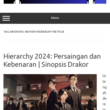
Menu
TAG ARCHIVES:
REVIEW HIERARCHY NETFLIX
Hierarchy 2024: Persaingan dan
Kebenaran | Sinopsis Drakor
Di
te
ng
ah
de
re
ta