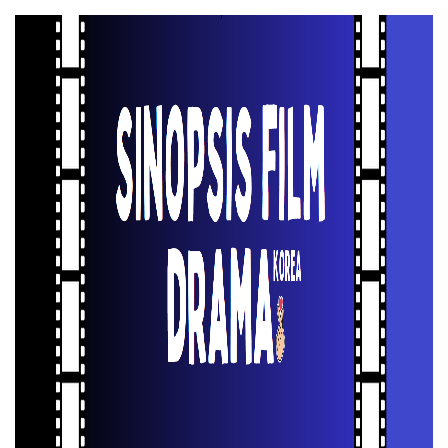
Skip
to
content