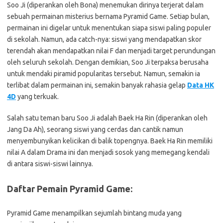
Soo Ji (diperankan oleh Bona) menemukan dirinya terjerat dalam
sebuah permainan misterius bernama Pyramid Game. Setiap bulan,
permainan ini digelar untuk menentukan siapa siswi paling populer
di sekolah. Namun, ada catch-nya: siswi yang mendapatkan skor
terendah akan mendapatkan nilai F dan menjadi target perundungan
oleh seluruh sekolah. Dengan demikian, Soo Ji terpaksa berusaha
untuk mendaki piramid popularitas tersebut. Namun, semakin ia
terlibat dalam permainan ini, semakin banyak rahasia gelap
Data HK
4D
yang terkuak.
Salah satu teman baru Soo Ji adalah Baek Ha Rin (diperankan oleh
Jang Da Ah), seorang siswi yang cerdas dan cantik namun
menyembunyikan kelicikan di balik topengnya. Baek Ha Rin memiliki
nilai A dalam Drama ini dan menjadi sosok yang memegang kendali
di antara siswi-siswi lainnya.
Daftar Pemain Pyramid Game:
Pyramid Game menampilkan sejumlah bintang muda yang