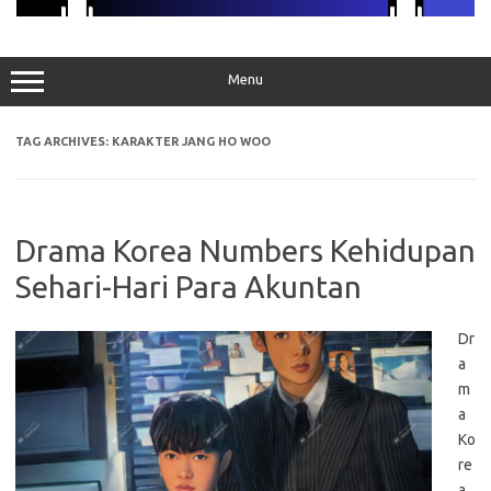
Menu
TAG ARCHIVES:
KARAKTER JANG HO WOO
Drama Korea Numbers Kehidupan
Sehari-Hari Para Akuntan
Dr
a
m
a
Ko
re
a