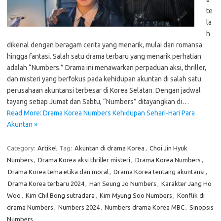
te
la
h
dikenal dengan beragam cerita yang menarik, mulai dari romansa
hingga fantasi. Salah satu drama terbaru yang menarik perhatian
adalah “Numbers.” Drama ini menawarkan perpaduan aksi, thriller,
dan misteri yang berfokus pada kehidupan akuntan di salah satu
perusahaan akuntansi terbesar di Korea Selatan. Dengan jadwal
tayang setiap Jumat dan Sabtu, “Numbers” ditayangkan di…
Read More: Drama Korea Numbers Kehidupan Sehari-Hari Para
Akuntan »
Category:
Artikel
Tag:
Akuntan di drama Korea
,
Choi Jin Hyuk
Numbers
,
Drama Korea aksi thriller misteri
,
Drama Korea Numbers
,
Drama Korea tema etika dan moral
,
Drama Korea tentang akuntansi
,
Drama Korea terbaru 2024
,
Han Seung Jo Numbers
,
Karakter Jang Ho
Woo
,
Kim Chil Bong sutradara
,
Kim Myung Soo Numbers
,
Konflik di
drama Numbers
,
Numbers 2024
,
Numbers drama Korea MBC
,
Sinopsis
Numbers