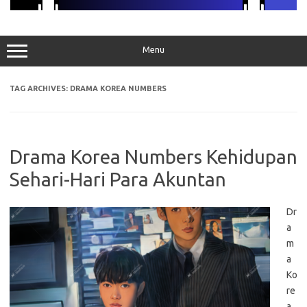
Menu
TAG ARCHIVES:
DRAMA KOREA NUMBERS
Drama Korea Numbers Kehidupan
Sehari-Hari Para Akuntan
Dr
a
m
a
Ko
re
a