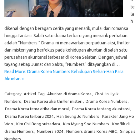
te
la
h
dikenal dengan beragam cerita yang menarik, mulai dari romansa
hingga fantasi. Salah satu drama terbaru yang menarik perhatian
adalah “Numbers.” Drama ini menawarkan perpaduan aksi, thriller,
dan misteri yang berfokus pada kehidupan akuntan di salah satu
perusahaan akuntansi terbesar di Korea Selatan. Dengan jadwal
tayang setiap Jumat dan Sabtu, “Numbers” ditayangkan di…
Read More: Drama Korea Numbers Kehidupan Sehari-Hari Para
Akuntan »
Category:
Artikel
Tag:
Akuntan di drama Korea
,
Choi Jin Hyuk
Numbers
,
Drama Korea aksi thriller misteri
,
Drama Korea Numbers
,
Drama Korea tema etika dan moral
,
Drama Korea tentang akuntansi
,
Drama Korea terbaru 2024
,
Han Seung Jo Numbers
,
Karakter Jang Ho
Woo
,
Kim Chil Bong sutradara
,
Kim Myung Soo Numbers
,
Konflik di
drama Numbers
,
Numbers 2024
,
Numbers drama Korea MBC
,
Sinopsis
Numbers