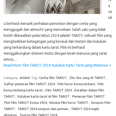
a
se
lal
u berhasil menarik perhatian penonton dengan cerita yang
menggugah dan atmosfir yang mencekam. Salah satu yang tidak
boleh dilewatkan pada tahun 2024 adalah TAROT, sebuah film yang
menghadirkan ketegangan yang berasal dari misteri dan kutukan
yang terkandung dalam kartu tarot. Film ini berhasil
menggabungkan elemen mistis dengan kisah manusia yang sarat
emosi,…
Read More: Film TAROT 2024: Kutukan Kartu Tarot yang Misterius »
Category:
Artikel
Tag:
Cerita film TAROT
,
Cho Yeo Jung di TAROT
,
Daftar pemeran film TAROT 2024
,
Film horor Korea terbaru
,
Film
Korea tentang kartu tarot
,
Film TAROT 2024
,
Karakter dalam film
TAROT
,
Kutukan kartu tarot di film TAROT
,
Pemeran Film TAROT
,
Plot film TAROT Korea 2024
,
Review film horor TAROT
,
Sinopsis Film
TAROT
,
TAROT 2024 sinopsis dan pemain
,
TAROT 2024 wajib
ditonton
,
Tonton film TAROT 2024