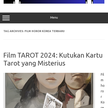
Menu
TAG ARCHIVES:
FILM HOROR KOREA TERBARU
Film TAROT 2024: Kutukan Kartu
Tarot yang Misterius
Fil
m
ho
ro
r
Ko
re