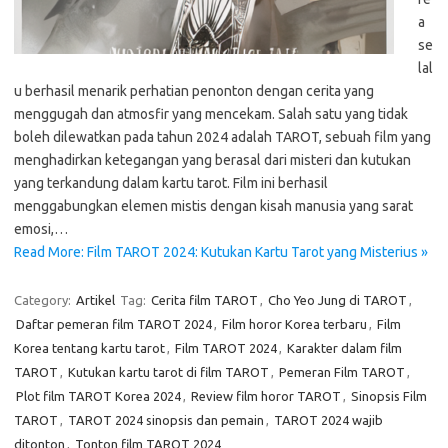
a
se
lal
u berhasil menarik perhatian penonton dengan cerita yang
menggugah dan atmosfir yang mencekam. Salah satu yang tidak
boleh dilewatkan pada tahun 2024 adalah TAROT, sebuah film yang
menghadirkan ketegangan yang berasal dari misteri dan kutukan
yang terkandung dalam kartu tarot. Film ini berhasil
menggabungkan elemen mistis dengan kisah manusia yang sarat
emosi,…
Read More: Film TAROT 2024: Kutukan Kartu Tarot yang Misterius »
Category:
Artikel
Tag:
Cerita film TAROT
,
Cho Yeo Jung di TAROT
,
Daftar pemeran film TAROT 2024
,
Film horor Korea terbaru
,
Film
Korea tentang kartu tarot
,
Film TAROT 2024
,
Karakter dalam film
TAROT
,
Kutukan kartu tarot di film TAROT
,
Pemeran Film TAROT
,
Plot film TAROT Korea 2024
,
Review film horor TAROT
,
Sinopsis Film
TAROT
,
TAROT 2024 sinopsis dan pemain
,
TAROT 2024 wajib
ditonton
,
Tonton film TAROT 2024