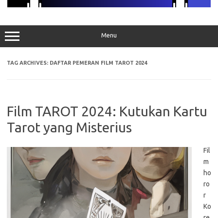
Menu
TAG ARCHIVES:
DAFTAR PEMERAN FILM TAROT 2024
Film TAROT 2024: Kutukan Kartu
Tarot yang Misterius
Fil
m
ho
ro
r
Ko
re