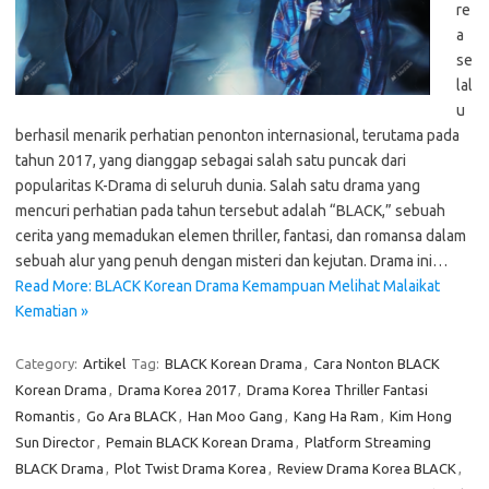
re
a
se
lal
u
berhasil menarik perhatian penonton internasional, terutama pada
tahun 2017, yang dianggap sebagai salah satu puncak dari
popularitas K-Drama di seluruh dunia. Salah satu drama yang
mencuri perhatian pada tahun tersebut adalah “BLACK,” sebuah
cerita yang memadukan elemen thriller, fantasi, dan romansa dalam
sebuah alur yang penuh dengan misteri dan kejutan. Drama ini…
Read More: BLACK Korean Drama Kemampuan Melihat Malaikat
Kematian »
Category:
Artikel
Tag:
BLACK Korean Drama
,
Cara Nonton BLACK
Korean Drama
,
Drama Korea 2017
,
Drama Korea Thriller Fantasi
Romantis
,
Go Ara BLACK
,
Han Moo Gang
,
Kang Ha Ram
,
Kim Hong
Sun Director
,
Pemain BLACK Korean Drama
,
Platform Streaming
BLACK Drama
,
Plot Twist Drama Korea
,
Review Drama Korea BLACK
,