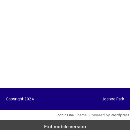
forextrading.my.id
forextimeconverter.my.id
egritud.com
forhelpyou.com
gailhfleming.com
heyimalivemag.com
hyunsunkimhahm.com
ihrm2016.com
illinoistechcon.com
jilliankaulpeterson.com
jlrppatterns.com
johnmgerber.com
Paito HK
Copyright 2024
Joanne Park
Iconic One
Theme | Powered by
Wordpress
Exit mobile version