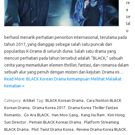
re
a
se
lal
u
berhasil menarik perhatian penonton internasional, terutama pada
tahun 2017, yang dianggap sebagai salah satu puncak dari
popularitas K-Drama di seluruh dunia. Salah satu drama yang
mencuri perhatian pada tahun tersebut adalah “BLACK,” sebuah
cerita yang memadukan elemen thriller, fantasi, dan romansa dalam
sebuah alur yang penuh dengan misteri dan kejutan. Drama ini…
Read More: BLACK Korean Drama Kemampuan Melihat Malaikat
Kematian »
Category:
Artikel
Tag:
BLACK Korean Drama
,
Cara Nonton BLACK
Korean Drama
,
Drama Korea 2017
,
Drama Korea Thriller Fantasi
Romantis
,
Go Ara BLACK
,
Han Moo Gang
,
Kang Ha Ram
,
Kim Hong
Sun Director
,
Pemain BLACK Korean Drama
,
Platform Streaming
BLACK Drama
,
Plot Twist Drama Korea
,
Review Drama Korea BLACK
,