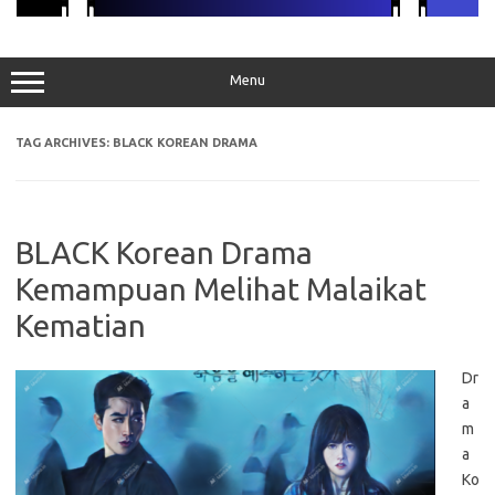
Menu
TAG ARCHIVES:
BLACK KOREAN DRAMA
BLACK Korean Drama
Kemampuan Melihat Malaikat
Kematian
Dr
a
m
a
Ko