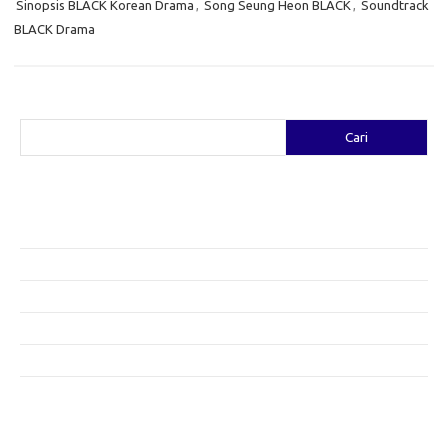
Sinopsis BLACK Korean Drama
,
Song Seung Heon BLACK
,
Soundtrack
BLACK Drama
Cari
Cari
Pos-pos Terbaru
Fashion yang Diciptakan oleh Artis: Tren yang Memadukan Seni dan
Gaya
Menggali Kreativitas: Cara Mengubah Pakaian Lama Menjadi Baru
Gaya Bohemian: Menyatu dengan Alam Melalui Fashion
Menjaga Kesehatan Kulit di Musim Dingin: Tips yang Efektif
Bergaya Sehat: Tren Fashion untuk Menunjang Kesehatan Mental
Category