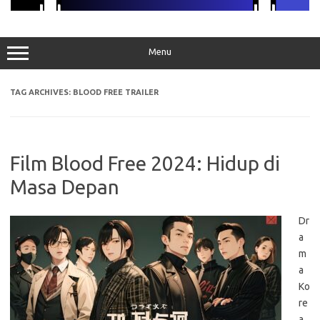
Menu
TAG ARCHIVES:
BLOOD FREE TRAILER
Film Blood Free 2024: Hidup di
Masa Depan
Dr
a
m
a
Ko
re
a