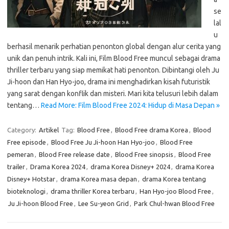
se
lal
u
berhasil menarik perhatian penonton global dengan alur cerita yang
unik dan penuh intrik. Kali ini, Film Blood Free muncul sebagai drama
thriller terbaru yang siap memikat hati penonton. Dibintangi oleh Ju
Ji-hoon dan Han Hyo-joo, drama ini menghadirkan kisah futuristik
yang sarat dengan konflik dan misteri. Mari kita telusuri lebih dalam
tentang…
Read More: Film Blood Free 2024: Hidup di Masa Depan »
Category:
Artikel
Tag:
Blood Free
,
Blood Free drama Korea
,
Blood
Free episode
,
Blood Free Ju Ji-hoon Han Hyo-joo
,
Blood Free
pemeran
,
Blood Free release date
,
Blood Free sinopsis
,
Blood Free
trailer
,
Drama Korea 2024
,
drama Korea Disney+ 2024
,
drama Korea
Disney+ Hotstar
,
drama Korea masa depan
,
drama Korea tentang
bioteknologi
,
drama thriller Korea terbaru
,
Han Hyo-joo Blood Free
,
Ju Ji-hoon Blood Free
,
Lee Su-yeon Grid
,
Park Chul-hwan Blood Free