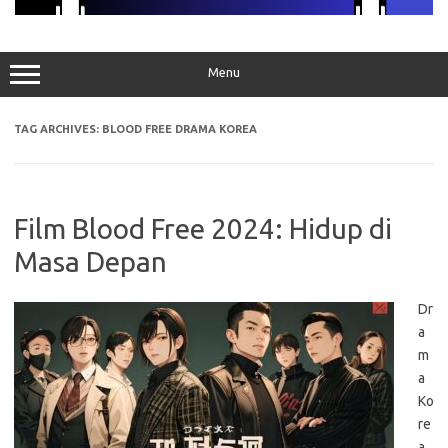
Menu
TAG ARCHIVES:
BLOOD FREE DRAMA KOREA
Film Blood Free 2024: Hidup di
Masa Depan
Dr
a
m
a
Ko
re
a