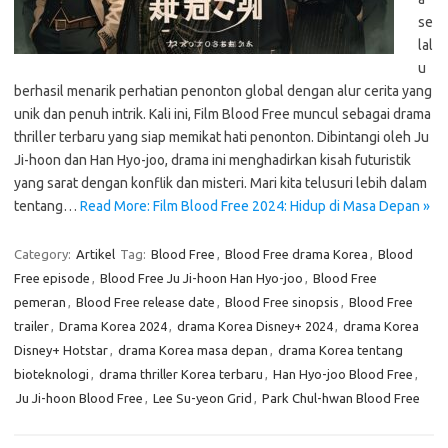
se
lal
u
berhasil menarik perhatian penonton global dengan alur cerita yang
unik dan penuh intrik. Kali ini, Film Blood Free muncul sebagai drama
thriller terbaru yang siap memikat hati penonton. Dibintangi oleh Ju
Ji-hoon dan Han Hyo-joo, drama ini menghadirkan kisah futuristik
yang sarat dengan konflik dan misteri. Mari kita telusuri lebih dalam
tentang…
Read More: Film Blood Free 2024: Hidup di Masa Depan »
Category:
Artikel
Tag:
Blood Free
,
Blood Free drama Korea
,
Blood
Free episode
,
Blood Free Ju Ji-hoon Han Hyo-joo
,
Blood Free
pemeran
,
Blood Free release date
,
Blood Free sinopsis
,
Blood Free
trailer
,
Drama Korea 2024
,
drama Korea Disney+ 2024
,
drama Korea
Disney+ Hotstar
,
drama Korea masa depan
,
drama Korea tentang
bioteknologi
,
drama thriller Korea terbaru
,
Han Hyo-joo Blood Free
,
Ju Ji-hoon Blood Free
,
Lee Su-yeon Grid
,
Park Chul-hwan Blood Free