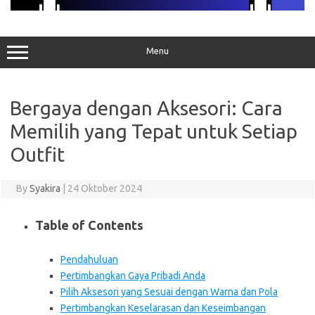
Menu
Bergaya dengan Aksesori: Cara
Memilih yang Tepat untuk Setiap
Outfit
By
Syakira
|
24 Oktober 2024
Table of Contents
Pendahuluan
Pertimbangkan Gaya Pribadi Anda
Pilih Aksesori yang Sesuai dengan Warna dan Pola
Pertimbangkan Keselarasan dan Keseimbangan