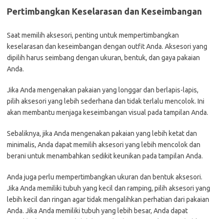
Pertimbangkan Keselarasan dan Keseimbangan
Saat memilih aksesori, penting untuk mempertimbangkan
keselarasan dan keseimbangan dengan outfit Anda. Aksesori yang
dipilih harus seimbang dengan ukuran, bentuk, dan gaya pakaian
Anda.
Jika Anda mengenakan pakaian yang longgar dan berlapis-lapis,
pilih aksesori yang lebih sederhana dan tidak terlalu mencolok. Ini
akan membantu menjaga keseimbangan visual pada tampilan Anda.
Sebaliknya, jika Anda mengenakan pakaian yang lebih ketat dan
minimalis, Anda dapat memilih aksesori yang lebih mencolok dan
berani untuk menambahkan sedikit keunikan pada tampilan Anda.
Anda juga perlu mempertimbangkan ukuran dan bentuk aksesori.
Jika Anda memiliki tubuh yang kecil dan ramping, pilih aksesori yang
lebih kecil dan ringan agar tidak mengalihkan perhatian dari pakaian
Anda. Jika Anda memiliki tubuh yang lebih besar, Anda dapat