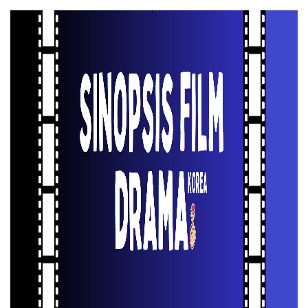
Skip
to
content