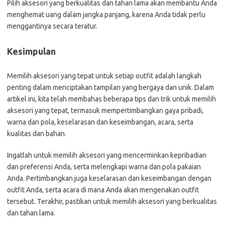
Pilih aksesori yang berkualitas dan tahan lama akan membantu Anda
menghemat uang dalam jangka panjang, karena Anda tidak perlu
menggantinya secara teratur.
Kesimpulan
Memilih aksesori yang tepat untuk setiap outfit adalah langkah
penting dalam menciptakan tampilan yang bergaya dan unik. Dalam
artikel ini, kita telah membahas beberapa tips dan trik untuk memilih
aksesori yang tepat, termasuk mempertimbangkan gaya pribadi,
warna dan pola, keselarasan dan keseimbangan, acara, serta
kualitas dan bahan.
Ingatlah untuk memilih aksesori yang mencerminkan kepribadian
dan preferensi Anda, serta melengkapi warna dan pola pakaian
Anda. Pertimbangkan juga keselarasan dan keseimbangan dengan
outfit Anda, serta acara di mana Anda akan mengenakan outfit
tersebut. Terakhir, pastikan untuk memilih aksesori yang berkualitas
dan tahan lama.