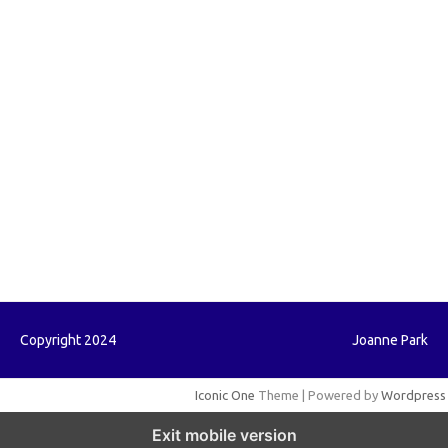
forextrading.my.id
forextimeconverter.my.id
egritud.com
forhelpyou.com
gailhfleming.com
heyimalivemag.com
hyunsunkimhahm.com
ihrm2016.com
illinoistechcon.com
jilliankaulpeterson.com
jlrppatterns.com
johnmgerber.com
Paito HK
Copyright 2024
Joanne Park
Iconic One
Theme | Powered by
Wordpress
Exit mobile version