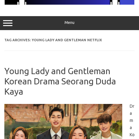
Menu
TAG ARCHIVES:
YOUNG LADY AND GENTLEMAN NETFLIX
Young Lady and Gentleman
Korean Drama Seorang Duda
Kaya
Dr
a
m
a
Ko