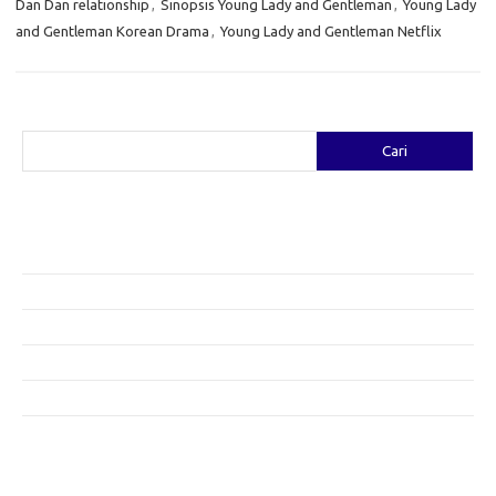
Dan Dan relationship
,
Sinopsis Young Lady and Gentleman
,
Young Lady
and Gentleman Korean Drama
,
Young Lady and Gentleman Netflix
Cari
Cari
Pos-pos Terbaru
Fashion yang Diciptakan oleh Artis: Tren yang Memadukan Seni dan
Gaya
Menggali Kreativitas: Cara Mengubah Pakaian Lama Menjadi Baru
Gaya Bohemian: Menyatu dengan Alam Melalui Fashion
Menjaga Kesehatan Kulit di Musim Dingin: Tips yang Efektif
Bergaya Sehat: Tren Fashion untuk Menunjang Kesehatan Mental
Category