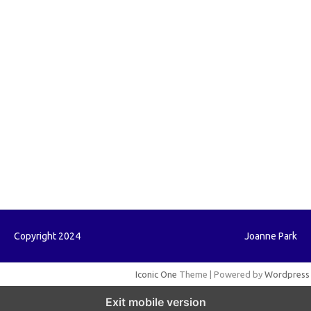
forextrading.my.id
forextimeconverter.my.id
egritud.com
forhelpyou.com
gailhfleming.com
heyimalivemag.com
hyunsunkimhahm.com
ihrm2016.com
illinoistechcon.com
jilliankaulpeterson.com
jlrppatterns.com
johnmgerber.com
Paito HK
Copyright 2024
Joanne Park
Iconic One
Theme | Powered by
Wordpress
Exit mobile version