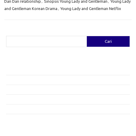
Dan Dan relationship
,
Sinopsis Young Lady and Gentleman
,
Young Lady
and Gentleman Korean Drama
,
Young Lady and Gentleman Netflix
Cari
Cari
Pos-pos Terbaru
Fashion yang Diciptakan oleh Artis: Tren yang Memadukan Seni dan
Gaya
Menggali Kreativitas: Cara Mengubah Pakaian Lama Menjadi Baru
Gaya Bohemian: Menyatu dengan Alam Melalui Fashion
Menjaga Kesehatan Kulit di Musim Dingin: Tips yang Efektif
Bergaya Sehat: Tren Fashion untuk Menunjang Kesehatan Mental
Category