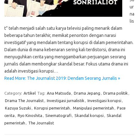
ur
na
lis
t” telah menjadi salah satu karya televisi paling menarik dalam
beberapa tahun terakhir, memikat penonton dengan narasi
investigatif yang mendalam tentang korupsi di dalam pemerintahan.
Dalam dunia di mana kebenaran sering kali terdistorsi, drama ini
menyuguhkan cerita yang menggambarkan perjuangan seorang
jurnalis dalam membongkar skandal besar. Fokus utama drama ini
adalah investigasi korupsi…
Read More: The Journalist 2019: Dendam Seorang Jurnalis »
Category:
Artikel
Tag:
Ana Matsuda
,
Drama Jepang
,
Drama politik
,
Drama The Journalist
,
Investigasi jurnalistik
,
Investigasi korupsi
,
Kazuya Suzuki
,
Korupsi pemerintah
,
Manipulasi pemerintah
,
Pace
cerita
,
Ryo Kinoshita
,
Sinematografi
,
Skandal korupsi
,
Skandal
pemerintah
,
The Journalist