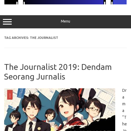
Menu
TAG ARCHIVES:
THE JOURNALIST
The Journalist 2019: Dendam
Seorang Jurnalis
Dr
a
m
a
“T
he
Jo