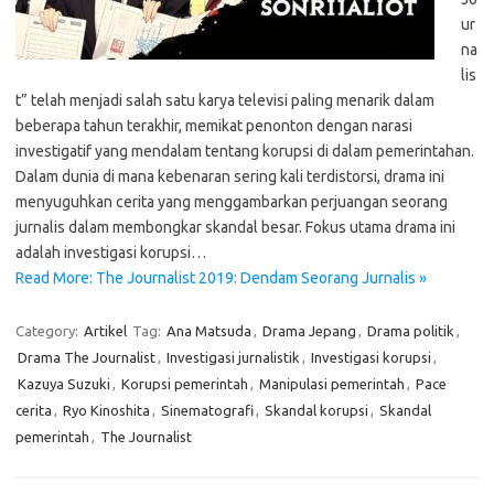
ur
na
lis
t” telah menjadi salah satu karya televisi paling menarik dalam
beberapa tahun terakhir, memikat penonton dengan narasi
investigatif yang mendalam tentang korupsi di dalam pemerintahan.
Dalam dunia di mana kebenaran sering kali terdistorsi, drama ini
menyuguhkan cerita yang menggambarkan perjuangan seorang
jurnalis dalam membongkar skandal besar. Fokus utama drama ini
adalah investigasi korupsi…
Read More: The Journalist 2019: Dendam Seorang Jurnalis »
Category:
Artikel
Tag:
Ana Matsuda
,
Drama Jepang
,
Drama politik
,
Drama The Journalist
,
Investigasi jurnalistik
,
Investigasi korupsi
,
Kazuya Suzuki
,
Korupsi pemerintah
,
Manipulasi pemerintah
,
Pace
cerita
,
Ryo Kinoshita
,
Sinematografi
,
Skandal korupsi
,
Skandal
pemerintah
,
The Journalist