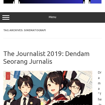
Menu
TAG ARCHIVES:
SINEMATOGRAFI
The Journalist 2019: Dendam
Seorang Jurnalis
Dr
a
m
a
“T
he
Jo