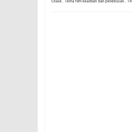
Chase
,
Tema film keadilan dan penebusan
,
Th