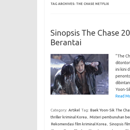
TAG ARCHIVES:
THE CHASE NETFLIX
Sinopsis The Chase 2
Berantai
“The Cha
ditonton
ini kini
penonto
dibintan
Yoon-Si
Read Mo
Category:
Artikel
Tag:
Baek Yoon-Sik The Cha
thriller kriminal Korea
,
Misteri pembunuhan be
Rekomendasi film kriminal Korea
,
Sinopsis film