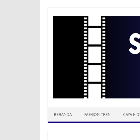
Skip
to
content
BERANDA
FASHION TREN
GAYA HID