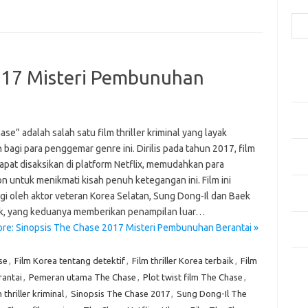
Cari
Pos
017 Misteri Pembunuhan
Fash
Mem
Men
Men
se” adalah salah satu film thriller kriminal yang layak
 bagi para penggemar genre ini. Dirilis pada tahun 2017, film
Gay
 dapat disaksikan di platform Netflix, memudahkan para
Fas
n untuk menikmati kisah penuh ketegangan ini. Film ini
Men
gi oleh aktor veteran Korea Selatan, Sung Dong-Il dan Baek
yang
k, yang keduanya memberikan penampilan luar…
Ber
re: Sinopsis The Chase 2017 Misteri Pembunuhan Berantai »
Kes
se
,
Film Korea tentang detektif
,
Film thriller Korea terbaik
,
Film
Ca
rantai
,
Pemeran utama The Chase
,
Plot twist film The Chase
,
 thriller kriminal
,
Sinopsis The Chase 2017
,
Sung Dong-Il The
Arti