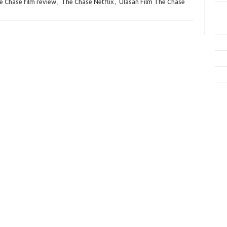
e Chase film review
,
The Chase Netflix
,
Ulasan Film The Chase
Fas
Gay
Insp
Kec
Trav
e
f
fi
g
h
ho
h
ic
im
ja
fo
fo
fo