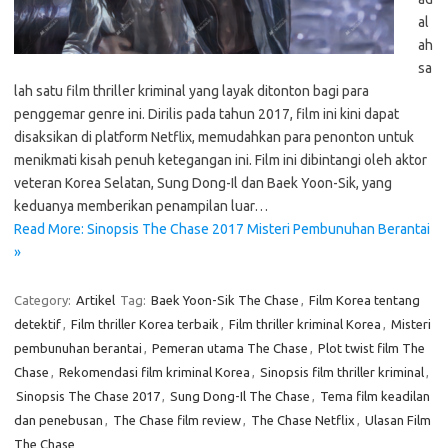
al
ah
sa
lah satu film thriller kriminal yang layak ditonton bagi para
penggemar genre ini. Dirilis pada tahun 2017, film ini kini dapat
disaksikan di platform Netflix, memudahkan para penonton untuk
menikmati kisah penuh ketegangan ini. Film ini dibintangi oleh aktor
veteran Korea Selatan, Sung Dong-Il dan Baek Yoon-Sik, yang
keduanya memberikan penampilan luar…
Read More: Sinopsis The Chase 2017 Misteri Pembunuhan Berantai
»
Category:
Artikel
Tag:
Baek Yoon-Sik The Chase
,
Film Korea tentang
detektif
,
Film thriller Korea terbaik
,
Film thriller kriminal Korea
,
Misteri
pembunuhan berantai
,
Pemeran utama The Chase
,
Plot twist film The
Chase
,
Rekomendasi film kriminal Korea
,
Sinopsis film thriller kriminal
,
Sinopsis The Chase 2017
,
Sung Dong-Il The Chase
,
Tema film keadilan
dan penebusan
,
The Chase film review
,
The Chase Netflix
,
Ulasan Film
The Chase