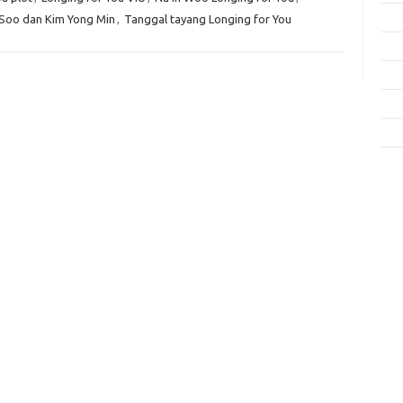
Fas
 Soo dan Kim Yong Min
,
Tanggal tayang Longing for You
Gay
Insp
Kec
Trav
e
f
fi
g
h
ho
h
ic
im
ja
fo
fo
fo