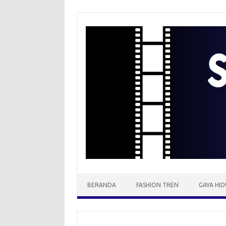
Skip
to
content
BERANDA
FASHION TREN
GAYA HID