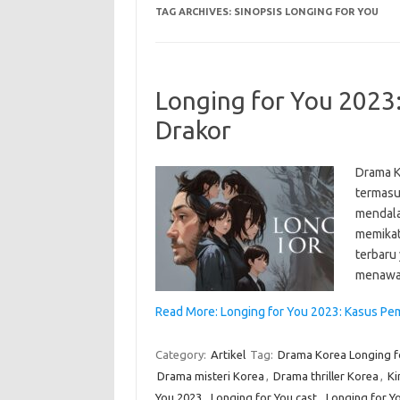
TAG ARCHIVES:
SINOPSIS LONGING FOR YOU
Longing for You 2023
Drakor
Drama Ko
termasu
mendala
memikat
terbaru 
menawar
Read More: Longing for You 2023: Kasus Pe
Category:
Artikel
Tag:
Drama Korea Longing f
Drama misteri Korea
,
Drama thriller Korea
,
Ki
You 2023
,
Longing for You cast
,
Longing for Y