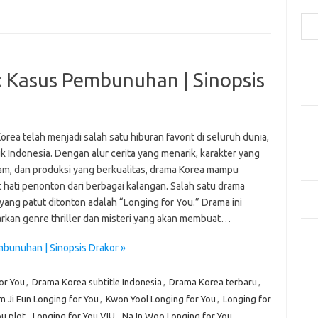
Cari
Pos
: Kasus Pembunuhan | Sinopsis
Fash
Mem
Men
Men
rea telah menjadi salah satu hiburan favorit di seluruh dunia,
k Indonesia. Dengan alur cerita yang menarik, karakter yang
Gay
m, dan produksi yang berkualitas, drama Korea mampu
Fas
 hati penonton dari berbagai kalangan. Salah satu drama
Men
yang patut ditonton adalah “Longing for You.” Drama ini
yang
kan genre thriller dan misteri yang akan membuat…
Ber
Kes
mbunuhan | Sinopsis Drakor »
Ca
or You
,
Drama Korea subtitle Indonesia
,
Drama Korea terbaru
,
m Ji Eun Longing for You
,
Kwon Yool Longing for You
,
Longing for
Arti
ou plot
,
Longing for You VIU
,
Na In Woo Longing for You
,