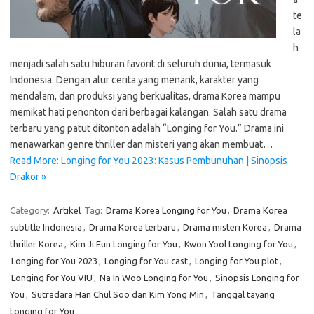
te
la
h
menjadi salah satu hiburan favorit di seluruh dunia, termasuk
Indonesia. Dengan alur cerita yang menarik, karakter yang
mendalam, dan produksi yang berkualitas, drama Korea mampu
memikat hati penonton dari berbagai kalangan. Salah satu drama
terbaru yang patut ditonton adalah “Longing for You.” Drama ini
menawarkan genre thriller dan misteri yang akan membuat…
Read More: Longing for You 2023: Kasus Pembunuhan | Sinopsis
Drakor »
Category:
Artikel
Tag:
Drama Korea Longing for You
,
Drama Korea
subtitle Indonesia
,
Drama Korea terbaru
,
Drama misteri Korea
,
Drama
thriller Korea
,
Kim Ji Eun Longing for You
,
Kwon Yool Longing for You
,
Longing for You 2023
,
Longing for You cast
,
Longing for You plot
,
Longing for You VIU
,
Na In Woo Longing for You
,
Sinopsis Longing for
You
,
Sutradara Han Chul Soo dan Kim Yong Min
,
Tanggal tayang
Longing for You