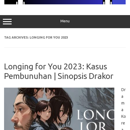
Menu
TAG ARCHIVES:
LONGING FOR YOU 2023
Longing for You 2023: Kasus
Pembunuhan | Sinopsis Drakor
Dr
a
m
a
Ko
re
a