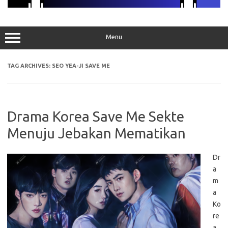
Menu
TAG ARCHIVES:
SEO YEA-JI SAVE ME
Drama Korea Save Me Sekte
Menuju Jebakan Mematikan
Dr
a
m
a
Ko
re
a