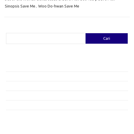
Sinopsis Save Me
,
Woo Do-hwan Save Me
Cari
Cari
Pos-pos Terbaru
Fashion yang Diciptakan oleh Artis: Tren yang Memadukan Seni dan
Gaya
Menggali Kreativitas: Cara Mengubah Pakaian Lama Menjadi Baru
Gaya Bohemian: Menyatu dengan Alam Melalui Fashion
Menjaga Kesehatan Kulit di Musim Dingin: Tips yang Efektif
Bergaya Sehat: Tren Fashion untuk Menunjang Kesehatan Mental
Category
Artikel