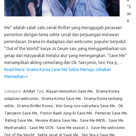
“S
av
e
Me” adalah salah satu serial thriller yang menggugah perasaan
penonton dengan tema sekte sesat dan perjuangan melawan
penindasan. Drama ini diadaptasi dari webcomic populer berjudul
“Out of the World” karya Jo Geum-san, yang menggambarkan sisi
gelap dari masyarakat melalui alur yang menegangkan. “Save Me”
menampilkan akting cemerlang dari Ok Taecyeon, Seo Yea-ji,…
Read More: Drama Korea Save Me Sekte Menuju Jebakan
Mematikan »
Category:
Artikel
Tag:
Alasan menonton Save Me
,
Drama Korea
adaptasi webcomic
,
Drama Korea Save Me
,
Drama Korea tentang
sekte
,
Drama thriller Korea
,
Kim Sung-soo sutradara Save Me
,
Ok
Taecyeon Save Me
,
Pastor Baek Jung-ki Save Me
,
Pemeran Save Me
,
Rating Save Me
,
Review drama Save Me
,
Save Me IMDb
,
Save Me
Mydramalist
,
Save Me OCN
,
Save Me season 2
,
Save Me webcomic
Out of the World
,
Sekte sesat di Save Me
,
Seo Yea-ji Save Me
,