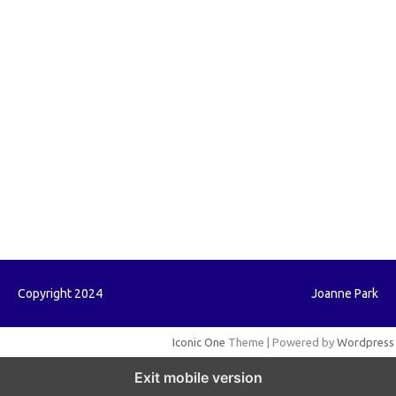
forextrading.my.id
forextimeconverter.my.id
egritud.com
forhelpyou.com
gailhfleming.com
heyimalivemag.com
hyunsunkimhahm.com
ihrm2016.com
illinoistechcon.com
jilliankaulpeterson.com
jlrppatterns.com
johnmgerber.com
Paito HK
Copyright 2024
Joanne Park
Iconic One
Theme | Powered by
Wordpress
Exit mobile version