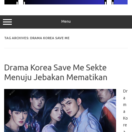
Menu
TAG ARCHIVES:
DRAMA KOREA SAVE ME
Drama Korea Save Me Sekte
Menuju Jebakan Mematikan
Dr
a
m
a
Ko
re
a