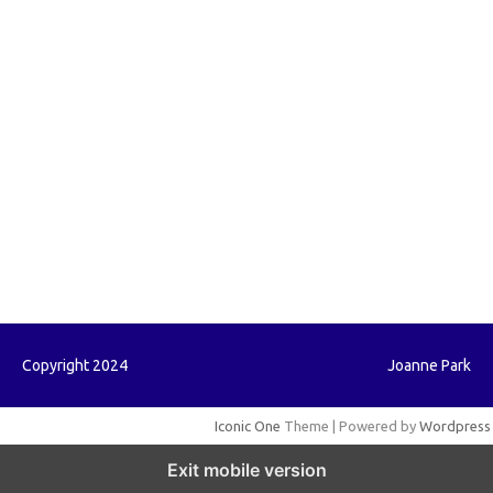
forextrading.my.id
forextimeconverter.my.id
egritud.com
forhelpyou.com
gailhfleming.com
heyimalivemag.com
hyunsunkimhahm.com
ihrm2016.com
illinoistechcon.com
jilliankaulpeterson.com
jlrppatterns.com
johnmgerber.com
Paito HK
Copyright 2024
Joanne Park
Iconic One
Theme | Powered by
Wordpress
Exit mobile version