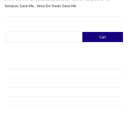
Sinopsis Save Me
,
Woo Do-hwan Save Me
Cari
Cari
Pos-pos Terbaru
Fashion yang Diciptakan oleh Artis: Tren yang Memadukan Seni dan
Gaya
Menggali Kreativitas: Cara Mengubah Pakaian Lama Menjadi Baru
Gaya Bohemian: Menyatu dengan Alam Melalui Fashion
Menjaga Kesehatan Kulit di Musim Dingin: Tips yang Efektif
Bergaya Sehat: Tren Fashion untuk Menunjang Kesehatan Mental
Category
Artikel