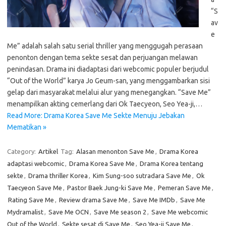
“S
av
e
Me” adalah salah satu serial thriller yang menggugah perasaan
penonton dengan tema sekte sesat dan perjuangan melawan
penindasan. Drama ini diadaptasi dari webcomic populer berjudul
“Out of the World” karya Jo Geum-san, yang menggambarkan sisi
gelap dari masyarakat melalui alur yang menegangkan. “Save Me”
menampilkan akting cemerlang dari Ok Taecyeon, Seo Yea-ji,…
Read More: Drama Korea Save Me Sekte Menuju Jebakan
Mematikan »
Category:
Artikel
Tag:
Alasan menonton Save Me
,
Drama Korea
adaptasi webcomic
,
Drama Korea Save Me
,
Drama Korea tentang
sekte
,
Drama thriller Korea
,
Kim Sung-soo sutradara Save Me
,
Ok
Taecyeon Save Me
,
Pastor Baek Jung-ki Save Me
,
Pemeran Save Me
,
Rating Save Me
,
Review drama Save Me
,
Save Me IMDb
,
Save Me
Mydramalist
,
Save Me OCN
,
Save Me season 2
,
Save Me webcomic
Out of the World
,
Sekte sesat di Save Me
,
Seo Yea-ji Save Me
,