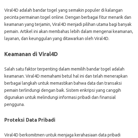
Viral4D adalah bandar togel yang semakin populer di kalangan
pecinta permainan togel online. Dengan berbagai fitur menarik dan
keamanan yang terjamin, Viral4D menjadi pilihan utama bagi banyak
pemain. Artikel ini akan membahas lebih dalam mengenai keamanan,
layanan, dan keunggulan yang ditawarkan oleh Viral4D.
Keamanan di Viral4D
Salah satu faktor terpenting dalam memilih bandar togel adalah
keamanan. Viral4D memahami betul hal ini dan telah menerapkan
berbagai langkah untuk memastikan bahwa data dan transaksi
pemain terlindungi dengan baik. Sistem enkripsi yang canggih
digunakan untuk melindungi informasi pribadi dan finansial
pengguna.
Proteksi Data Pribadi
Viral4D berkomitmen untuk menjaga kerahasiaan data pribadi