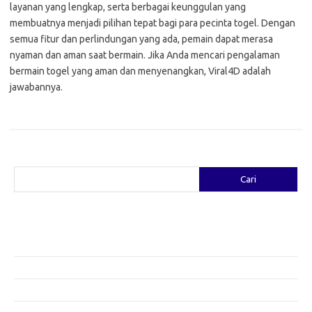
layanan yang lengkap, serta berbagai keunggulan yang
membuatnya menjadi pilihan tepat bagi para pecinta togel. Dengan
semua fitur dan perlindungan yang ada, pemain dapat merasa
nyaman dan aman saat bermain. Jika Anda mencari pengalaman
bermain togel yang aman dan menyenangkan, Viral4D adalah
jawabannya.
Cari
Cari
Pos-pos Terbaru
Fashion yang Diciptakan oleh Artis: Tren yang Memadukan Seni dan
Gaya
Menggali Kreativitas: Cara Mengubah Pakaian Lama Menjadi Baru
Gaya Bohemian: Menyatu dengan Alam Melalui Fashion