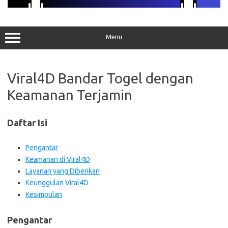
Menu
Viral4D Bandar Togel dengan
Keamanan Terjamin
Daftar Isi
Pengantar
Keamanan di Viral4D
Layanan yang Diberikan
Keunggulan Viral4D
Kesimpulan
Pengantar