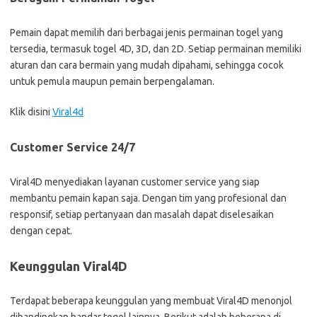
Pemain dapat memilih dari berbagai jenis permainan togel yang
tersedia, termasuk togel 4D, 3D, dan 2D. Setiap permainan memiliki
aturan dan cara bermain yang mudah dipahami, sehingga cocok
untuk pemula maupun pemain berpengalaman.
Klik disini
Viral4d
Customer Service 24/7
Viral4D menyediakan layanan customer service yang siap
membantu pemain kapan saja. Dengan tim yang profesional dan
responsif, setiap pertanyaan dan masalah dapat diselesaikan
dengan cepat.
Keunggulan Viral4D
Terdapat beberapa keunggulan yang membuat Viral4D menonjol