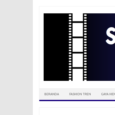
Skip
to
content
BERANDA
FASHION TREN
GAYA HID