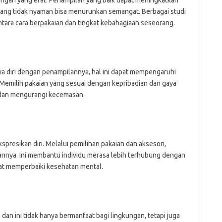
ungan yang erat. Penampilan yang baik dapat meningkatkan
yang tidak nyaman bisa menurunkan semangat. Berbagai studi
tara cara berpakaian dan tingkat kebahagiaan seseorang.
a diri dengan penampilannya, hal ini dapat mempengaruhi
 Memilih pakaian yang sesuai dengan kepribadian dan gaya
i dan mengurangi kecemasan.
presikan diri. Melalui pemilihan pakaian dan aksesori,
nya. Ini membantu individu merasa lebih terhubung dengan
apat memperbaiki kesehatan mental.
dan ini tidak hanya bermanfaat bagi lingkungan, tetapi juga