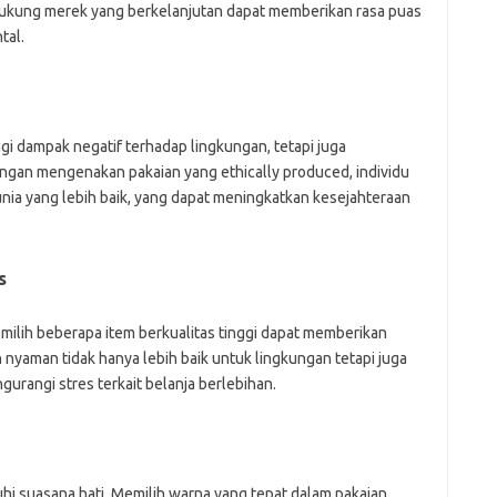
ukung merek yang berkelanjutan dapat memberikan rasa puas
tal.
i dampak negatif terhadap lingkungan, tetapi juga
ngan mengenakan pakaian yang ethically produced, individu
ia yang lebih baik, yang dapat meningkatkan kesejahteraan
s
ilih beberapa item berkualitas tinggi dapat memberikan
 nyaman tidak hanya lebih baik untuk lingkungan tetapi juga
urangi stres terkait belanja berlebihan.
i suasana hati. Memilih warna yang tepat dalam pakaian