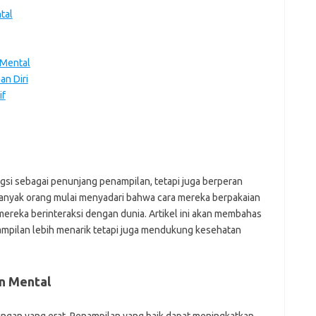
fo
fo
tal
eg
fo
ga
 Mental
h
an Diri
h
i
if
il
ji
jl
j
Pai
ungsi sebagai penunjang penampilan, tetapi juga berperan
anyak orang mulai menyadari bahwa cara mereka berpakaian
ereka berinteraksi dengan dunia. Artikel ini akan membahas
ampilan lebih menarik tetapi juga mendukung kesehatan
n Mental