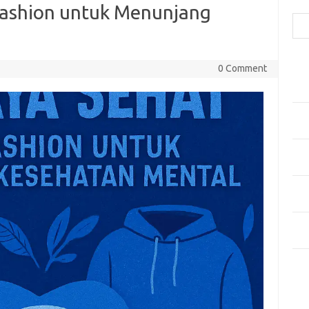
Cari
Fashion untuk Menunjang
Pos
0 Comment
Fash
Mem
Men
Men
Gay
Fas
Men
yang
Ber
Kes
Ca
Arti