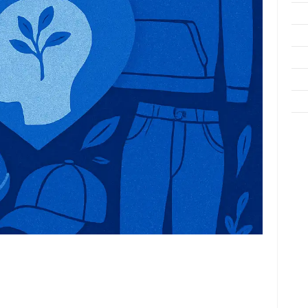
Fas
Gay
Insp
Kec
Trav
e
f
fi
g
h
ho
h
ic
im
ja
fo
fo
fo