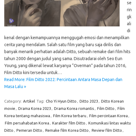
se
rin
gk
ali
di
kenal dengan kemampuannya menggugah emosi dan menampilkan
cerita yang mendalam. Salah satu film yang baru saja dirilis dan
banyak menarik perhatian adalah Ditto, sebuah remake dari film hits
tahun 2000 dengan judul yang sama. Disutradarai oleh Seo Eun
Young, yang dikenal lewat karyanya “Overman” pada tahun 2016,
Film Ditto kini tersedia untuk…
Read More: Film Ditto 2022: Percintaan Antara Masa Depan dan
Masa Lalu »
Category:
Artikel
Tag:
Cho Yi Hyun Ditto
,
Ditto 2023
,
Ditto Korean
movie
,
Drama Korea 2023
,
Drama Korea romantis
,
Film Ditto
,
Film
Korea tentang mahasiswa
,
Film Korea terbaru
,
Film percintaan Korea
,
Film persahabatan Korea
,
Karakter film Ditto
,
Komunikasi lintas waktu
Ditto
,
Pemeran Ditto
,
Remake film Korea Ditto
,
Review film Ditto
,