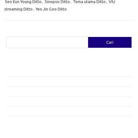
Seo Eun Young Ditto
,
Sinopsis Ditto
,
Tema utama Ditto
,
VIU
streaming Ditto
,
Yeo Jin Goo Ditto
Cari
Cari
Pos-pos Terbaru
Fashion yang Diciptakan oleh Artis: Tren yang Memadukan Seni dan
Gaya
Menggali Kreativitas: Cara Mengubah Pakaian Lama Menjadi Baru
Gaya Bohemian: Menyatu dengan Alam Melalui Fashion
Menjaga Kesehatan Kulit di Musim Dingin: Tips yang Efektif
Bergaya Sehat: Tren Fashion untuk Menunjang Kesehatan Mental
Category