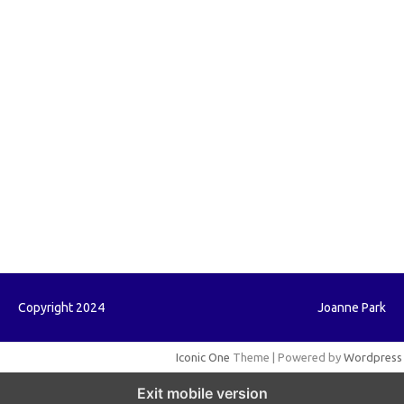
forextrading.my.id
forextimeconverter.my.id
egritud.com
forhelpyou.com
gailhfleming.com
heyimalivemag.com
hyunsunkimhahm.com
ihrm2016.com
illinoistechcon.com
jilliankaulpeterson.com
jlrppatterns.com
johnmgerber.com
Paito HK
Copyright 2024
Joanne Park
Iconic One
Theme | Powered by
Wordpress
Exit mobile version