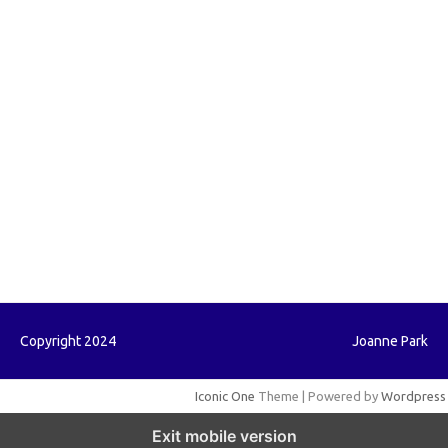
forextrading.my.id
forextimeconverter.my.id
egritud.com
forhelpyou.com
gailhfleming.com
heyimalivemag.com
hyunsunkimhahm.com
ihrm2016.com
illinoistechcon.com
jilliankaulpeterson.com
jlrppatterns.com
johnmgerber.com
Paito HK
Copyright 2024
Joanne Park
Iconic One
Theme | Powered by
Wordpress
Exit mobile version