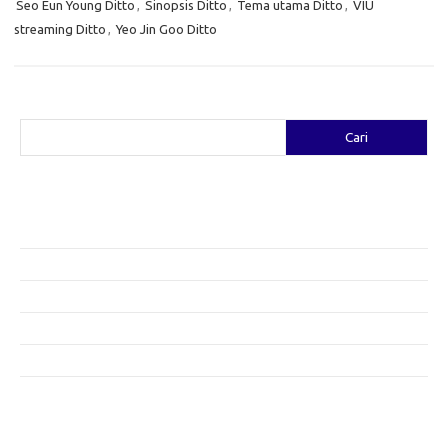
Seo Eun Young Ditto
,
Sinopsis Ditto
,
Tema utama Ditto
,
VIU
streaming Ditto
,
Yeo Jin Goo Ditto
Cari
Cari
Pos-pos Terbaru
Fashion yang Diciptakan oleh Artis: Tren yang Memadukan Seni dan
Gaya
Menggali Kreativitas: Cara Mengubah Pakaian Lama Menjadi Baru
Gaya Bohemian: Menyatu dengan Alam Melalui Fashion
Menjaga Kesehatan Kulit di Musim Dingin: Tips yang Efektif
Bergaya Sehat: Tren Fashion untuk Menunjang Kesehatan Mental
Category