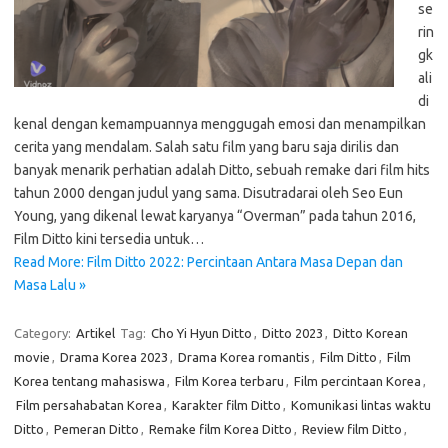
se
rin
gk
ali
di
kenal dengan kemampuannya menggugah emosi dan menampilkan
cerita yang mendalam. Salah satu film yang baru saja dirilis dan
banyak menarik perhatian adalah Ditto, sebuah remake dari film hits
tahun 2000 dengan judul yang sama. Disutradarai oleh Seo Eun
Young, yang dikenal lewat karyanya “Overman” pada tahun 2016,
Film Ditto kini tersedia untuk…
Read More: Film Ditto 2022: Percintaan Antara Masa Depan dan
Masa Lalu »
Category:
Artikel
Tag:
Cho Yi Hyun Ditto
,
Ditto 2023
,
Ditto Korean
movie
,
Drama Korea 2023
,
Drama Korea romantis
,
Film Ditto
,
Film
Korea tentang mahasiswa
,
Film Korea terbaru
,
Film percintaan Korea
,
Film persahabatan Korea
,
Karakter film Ditto
,
Komunikasi lintas waktu
Ditto
,
Pemeran Ditto
,
Remake film Korea Ditto
,
Review film Ditto
,