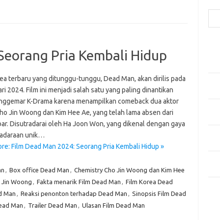
Cari
Pos
Seorang Pria Kembali Hidup
Fash
Mem
rea terbaru yang ditunggu-tunggu, Dead Man, akan dirilis pada
Men
ri 2024. Film ini menjadi salah satu yang paling dinantikan
Men
nggemar K-Drama karena menampilkan comeback dua aktor
Gay
Cho Jin Woong dan Kim Hee Ae, yang telah lama absen dari
Fas
bar. Disutradarai oleh Ha Joon Won, yang dikenal dengan gaya
Men
adaraan unik…
yang
re: Film Dead Man 2024: Seorang Pria Kembali Hidup »
Ber
Kes
an
,
Box office Dead Man
,
Chemistry Cho Jin Woong dan Kim Hee
 Jin Woong
,
Fakta menarik Film Dead Man
,
Film Korea Dead
Ca
d Man
,
Reaksi penonton terhadap Dead Man
,
Sinopsis Film Dead
Dead Man
,
Trailer Dead Man
,
Ulasan Film Dead Man
Arti