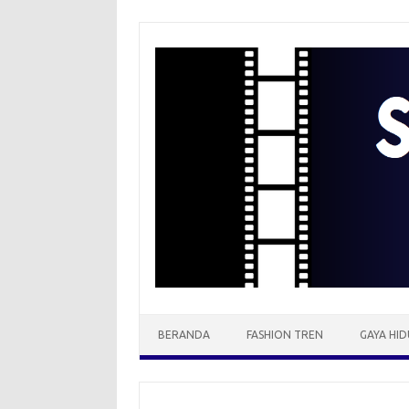
Skip
to
content
BERANDA
FASHION TREN
GAYA HID