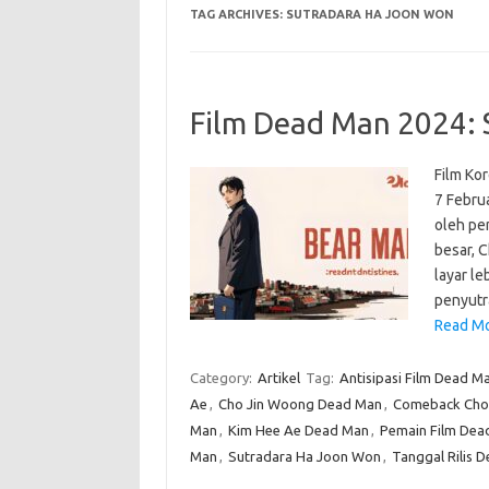
TAG ARCHIVES:
SUTRADARA HA JOON WON
Film Dead Man 2024: 
Film Ko
7 Februa
oleh pe
besar, 
layar le
penyutr
Read Mo
Category:
Artikel
Tag:
Antisipasi Film Dead M
Ae
,
Cho Jin Woong Dead Man
,
Comeback Cho
Man
,
Kim Hee Ae Dead Man
,
Pemain Film Dea
Man
,
Sutradara Ha Joon Won
,
Tanggal Rilis 