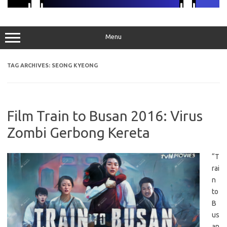
Menu
TAG ARCHIVES:
SEONG KYEONG
Film Train to Busan 2016: Virus
Zombi Gerbong Kereta
“T
rai
n
to
B
us
an