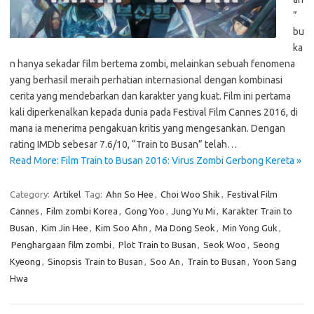
”
bu
ka
n hanya sekadar film bertema zombi, melainkan sebuah fenomena
yang berhasil meraih perhatian internasional dengan kombinasi
cerita yang mendebarkan dan karakter yang kuat. Film ini pertama
kali diperkenalkan kepada dunia pada Festival Film Cannes 2016, di
mana ia menerima pengakuan kritis yang mengesankan. Dengan
rating IMDb sebesar 7.6/10, “Train to Busan” telah…
Read More: Film Train to Busan 2016: Virus Zombi Gerbong Kereta »
Category:
Artikel
Tag:
Ahn So Hee
,
Choi Woo Shik
,
Festival Film
Cannes
,
Film zombi Korea
,
Gong Yoo
,
Jung Yu Mi
,
Karakter Train to
Busan
,
Kim Jin Hee
,
Kim Soo Ahn
,
Ma Dong Seok
,
Min Yong Guk
,
Penghargaan film zombi
,
Plot Train to Busan
,
Seok Woo
,
Seong
Kyeong
,
Sinopsis Train to Busan
,
Soo An
,
Train to Busan
,
Yoon Sang
Hwa