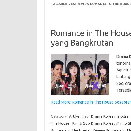
TAG ARCHIVES:
REVIEW ROMANCE IN THE HOUS
Romance in The Hous
yang Bangkrutan
Drama K
tontona
Agustus
bintang-
Soo, dr
Tersedi
Read More: Romance in The House Seseora
Category:
Artikel
Tag:
Drama Korea melodram
The House
,
Kim Ji Soo Drama Korea
,
Minho S
Romance in The House
,
Review Romance in T