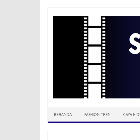
Skip
to
content
BERANDA
FASHION TREN
GAYA HID