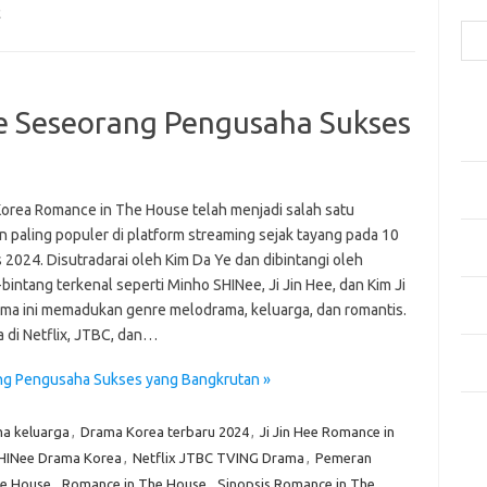
Cari
E
Pos
e Seseorang Pengusaha Sukses
Fash
Mem
Men
Men
orea Romance in The House telah menjadi salah satu
n paling populer di platform streaming sejak tayang pada 10
Gay
 2024. Disutradarai oleh Kim Da Ye dan dibintangi oleh
Fas
bintang terkenal seperti Minho SHINee, Ji Jin Hee, dan Kim Ji
Men
ama ini memadukan genre melodrama, keluarga, dan romantis.
yang
a di Netflix, JTBC, dan…
Ber
Kes
ng Pengusaha Sukses yang Bangkrutan »
Ca
a keluarga
,
Drama Korea terbaru 2024
,
Ji Jin Hee Romance in
HINee Drama Korea
,
Netflix JTBC TVING Drama
,
Pemeran
Arti
he House
,
Romance in The House
,
Sinopsis Romance in The