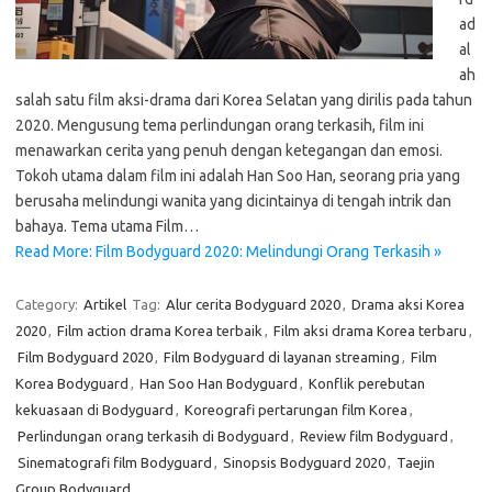
ad
al
ah
salah satu film aksi-drama dari Korea Selatan yang dirilis pada tahun
2020. Mengusung tema perlindungan orang terkasih, film ini
menawarkan cerita yang penuh dengan ketegangan dan emosi.
Tokoh utama dalam film ini adalah Han Soo Han, seorang pria yang
berusaha melindungi wanita yang dicintainya di tengah intrik dan
bahaya. Tema utama Film…
Read More: Film Bodyguard 2020: Melindungi Orang Terkasih »
Category:
Artikel
Tag:
Alur cerita Bodyguard 2020
,
Drama aksi Korea
2020
,
Film action drama Korea terbaik
,
Film aksi drama Korea terbaru
,
Film Bodyguard 2020
,
Film Bodyguard di layanan streaming
,
Film
Korea Bodyguard
,
Han Soo Han Bodyguard
,
Konflik perebutan
kekuasaan di Bodyguard
,
Koreografi pertarungan film Korea
,
Perlindungan orang terkasih di Bodyguard
,
Review film Bodyguard
,
Sinematografi film Bodyguard
,
Sinopsis Bodyguard 2020
,
Taejin
Group Bodyguard