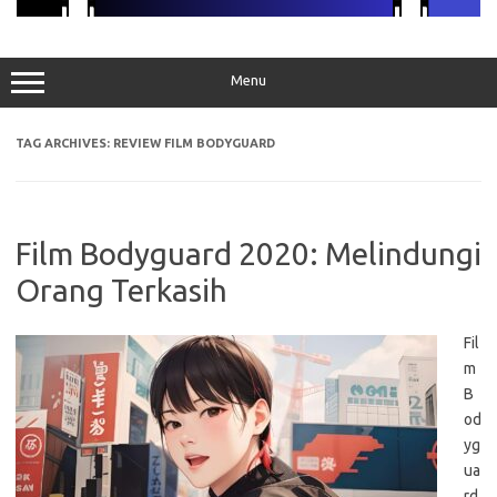
Menu
TAG ARCHIVES:
REVIEW FILM BODYGUARD
Film Bodyguard 2020: Melindungi
Orang Terkasih
Fil
m
B
od
yg
ua
rd