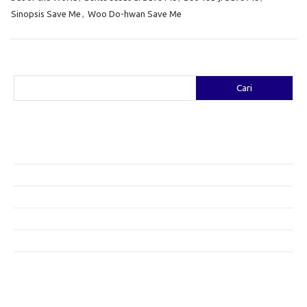
Sinopsis Save Me
,
Woo Do-hwan Save Me
Cari
Cari
Pos-pos Terbaru
Fashion yang Diciptakan oleh Artis: Tren yang Memadukan Seni dan
Gaya
Menggali Kreativitas: Cara Mengubah Pakaian Lama Menjadi Baru
Gaya Bohemian: Menyatu dengan Alam Melalui Fashion
Menjaga Kesehatan Kulit di Musim Dingin: Tips yang Efektif
Bergaya Sehat: Tren Fashion untuk Menunjang Kesehatan Mental
Category
Artikel