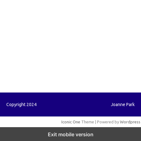
forextrading.my.id
forextimeconverter.my.id
egritud.com
forhelpyou.com
gailhfleming.com
heyimalivemag.com
hyunsunkimhahm.com
ihrm2016.com
illinoistechcon.com
jilliankaulpeterson.com
jlrppatterns.com
johnmgerber.com
Paito HK
Copyright 2024
Joanne Park
Iconic One
Theme | Powered by
Wordpress
Exit mobile version