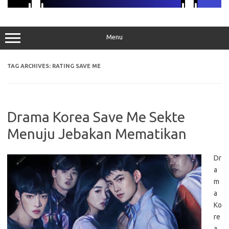
Menu
TAG ARCHIVES:
RATING SAVE ME
Drama Korea Save Me Sekte
Menuju Jebakan Mematikan
Dr
a
m
a
Ko
re
a