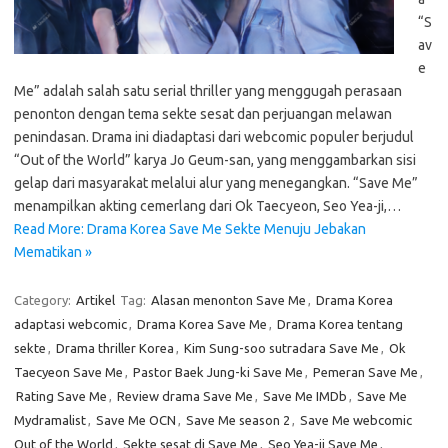
“S
av
e
Me” adalah salah satu serial thriller yang menggugah perasaan
penonton dengan tema sekte sesat dan perjuangan melawan
penindasan. Drama ini diadaptasi dari webcomic populer berjudul
“Out of the World” karya Jo Geum-san, yang menggambarkan sisi
gelap dari masyarakat melalui alur yang menegangkan. “Save Me”
menampilkan akting cemerlang dari Ok Taecyeon, Seo Yea-ji,…
Read More: Drama Korea Save Me Sekte Menuju Jebakan
Mematikan »
Category:
Artikel
Tag:
Alasan menonton Save Me
,
Drama Korea
adaptasi webcomic
,
Drama Korea Save Me
,
Drama Korea tentang
sekte
,
Drama thriller Korea
,
Kim Sung-soo sutradara Save Me
,
Ok
Taecyeon Save Me
,
Pastor Baek Jung-ki Save Me
,
Pemeran Save Me
,
Rating Save Me
,
Review drama Save Me
,
Save Me IMDb
,
Save Me
Mydramalist
,
Save Me OCN
,
Save Me season 2
,
Save Me webcomic
Out of the World
,
Sekte sesat di Save Me
,
Seo Yea-ji Save Me
,