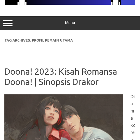
Menu
TAG ARCHIVES:
PROFIL PEMAIN UTAMA
Doona! 2023: Kisah Romansa
Doona! | Sinopsis Drakor
Dr
a
m
a
Ko
re
a