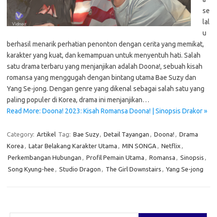
se
lal
u
berhasil menarik perhatian penonton dengan cerita yang memikat,
karakter yang kuat, dan kemampuan untuk menyentuh hati. Salah
satu drama terbaru yang menjanjikan adalah Doona!, sebuah kisah
romansa yang menggugah dengan bintang utama Bae Suzy dan
Yang Se-jong. Dengan genre yang dikenal sebagai salah satu yang
paling populer di Korea, drama ini menjanjikan…
Read More: Doona! 2023: Kisah Romansa Doona! | Sinopsis Drakor »
Category:
Artikel
Tag:
Bae Suzy
,
Detail Tayangan
,
Doona!
,
Drama
Korea
,
Latar Belakang Karakter Utama
,
MIN SONGA
,
Netflix
,
Perkembangan Hubungan
,
Profil Pemain Utama
,
Romansa
,
Sinopsis
,
Song Kyung-hee
,
Studio Dragon
,
The Girl Downstairs
,
Yang Se-jong
Cari