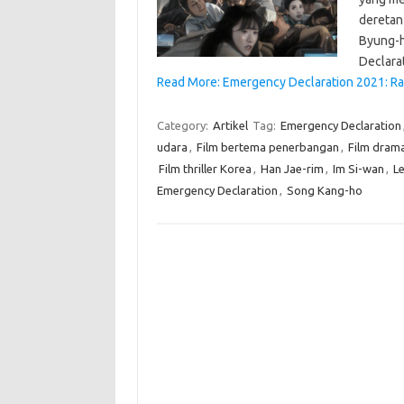
deretan
Byung-h
Declara
Read More: Emergency Declaration 2021: Ra
Category:
Artikel
Tag:
Emergency Declaration
udara
,
Film bertema penerbangan
,
Film dram
Film thriller Korea
,
Han Jae-rim
,
Im Si-wan
,
L
Emergency Declaration
,
Song Kang-ho