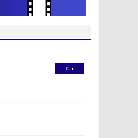
Cari
-pos Terbaru
ion yang Diciptakan oleh Artis: Tren yang
adukan Seni dan Gaya
ggali Kreativitas: Cara Mengubah Pakaian Lama
jadi Baru
a Bohemian: Menyatu dengan Alam Melalui
hion