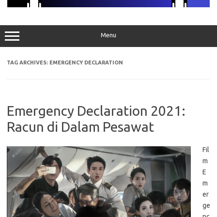
Menu
TAG ARCHIVES:
EMERGENCY DECLARATION
Emergency Declaration 2021:
Racun di Dalam Pesawat
Fil
m
E
m
er
ge
nc