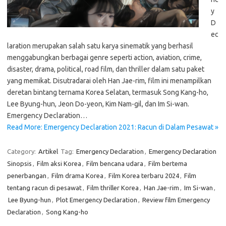
y
D
ec
laration merupakan salah satu karya sinematik yang berhasil
menggabungkan berbagai genre seperti action, aviation, crime,
disaster, drama, political, road film, dan thriller dalam satu paket
yang memikat. Disutradarai oleh Han Jae-rim, film ini menampilkan
deretan bintang ternama Korea Selatan, termasuk Song Kang-ho,
Lee Byung-hun, Jeon Do-yeon, Kim Nam-gil, dan Im Si-wan.
Emergency Declaration…
Read More: Emergency Declaration 2021: Racun di Dalam Pesawat »
Category:
Artikel
Tag:
Emergency Declaration
,
Emergency Declaration
Sinopsis
,
Film aksi Korea
,
Film bencana udara
,
Film bertema
penerbangan
,
Film drama Korea
,
Film Korea terbaru 2024
,
Film
tentang racun di pesawat
,
Film thriller Korea
,
Han Jae-rim
,
Im Si-wan
,
Lee Byung-hun
,
Plot Emergency Declaration
,
Review film Emergency
Declaration
,
Song Kang-ho