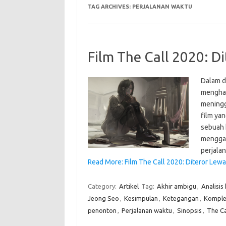
TAG ARCHIVES:
PERJALANAN WAKTU
Film The Call 2020: D
Dalam d
menghad
meningg
film yan
sebuah 
menggab
perjala
Read More: Film The Call 2020: Diteror Lew
Category:
Artikel
Tag:
Akhir ambigu
,
Analisis
Jeong Seo
,
Kesimpulan
,
Ketegangan
,
Komplek
penonton
,
Perjalanan waktu
,
Sinopsis
,
The Ca