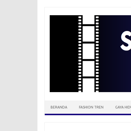
Skip
to
content
BERANDA
FASHION TREN
GAYA HID